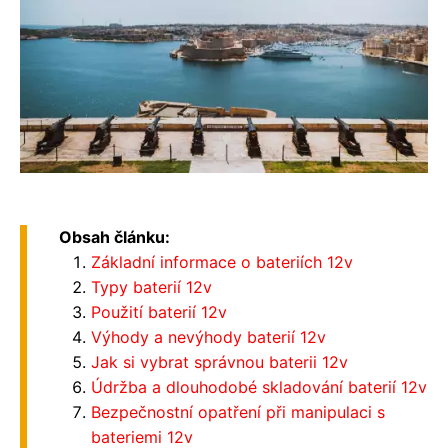
Obsah článku:
Základní informace o bateriích 12v
Typy baterií 12v
Použití baterií 12v
Výhody a nevýhody baterií 12v
Jak si vybrat správnou baterii 12v
Údržba a dlouhodobé skladování baterií 12v
Bezpečnostní opatření při manipulaci s
bateriemi 12v