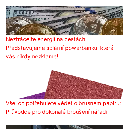
Neztrácejte energii na cestách:
Představujeme solární powerbanku, která
vás nikdy nezklame!
Vše, co potřebujete vědět o brusném papíru:
Průvodce pro dokonalé broušení nářadí