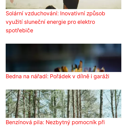
Solární vzduchování: Inovativní způsob
využití sluneční energie pro elektro
spotřebiče
Bedna na nářadí: Pořádek v dílně i garáži
Benzínová pila: Nezbytný pomocník při