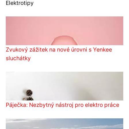
Elektrotipy
Zvukový zážitek na nové úrovni s Yenkee
sluchátky
Páječka: Nezbytný nástroj pro elektro práce