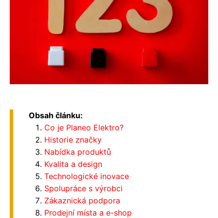
Obsah článku:
Co je Planeo Elektro?
Historie značky
Nabídka produktů
Kvalita a design
Technologické inovace
Spolupráce s výrobci
Zákaznická podpora
Prodejní místa a e-shop