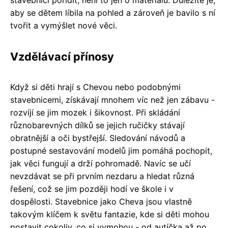
aby se dětem líbila na pohled a zároveň je bavilo s ní
tvořit a vymýšlet nové věci.
Vzdělávací přínosy
Když si děti hrají s Chevou nebo podobnými
stavebnicemi, získávají mnohem víc než jen zábavu -
rozvíjí se jim mozek i šikovnost. Při skládání
různobarevných dílků se jejich ručičky stávají
obratnější a oči bystřejší. Sledování návodů a
postupné sestavování modelů jim pomáhá pochopit,
jak věci fungují a drží pohromadě. Navíc se učí
nevzdávat se při prvním nezdaru a hledat různá
řešení, což se jim později hodí ve škole i v
dospělosti. Stavebnice jako Cheva jsou vlastně
takovým klíčem k světu fantazie, kde si děti mohou
postavit cokoliv, co si vymohou - od autíčka až po