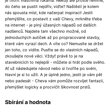
je tvořit vlastníma rukama. Někdy ale prostě nevíme,
do čeho se pustit nejdřív, viďte? Naštěstí je kolem
nás spousta míst, kde načerpat inspiraci! Jestli
přemýšlíte, co postavit z vaší Chevy, mrkněte třeba
na internet - je plný úžasných nápadů od dalších
nadšenců. Najdete tam všechno možné, od
jednoduchých autíček až po propracované stavby,
které vám vyrazí dech. A víte co? Nemusíte se držet
jen toho, co vidíte. Pusťte se do vlastních nápadů,
zkoušejte nové věci. Vždyť právě to je na
stavebnicích to nejlepší - můžete si hrát podle svého.
Ať už následujete návod nebo si tvoříte po svém,
hlavní je si to užít. A je úplně jedno, jestli je vám pět
nebo padesát - Cheva vám pomůže rozvíjet fantazii,
přemýšlet logicky a procvičit šikovnost prstů.
Sbírání a hodnota