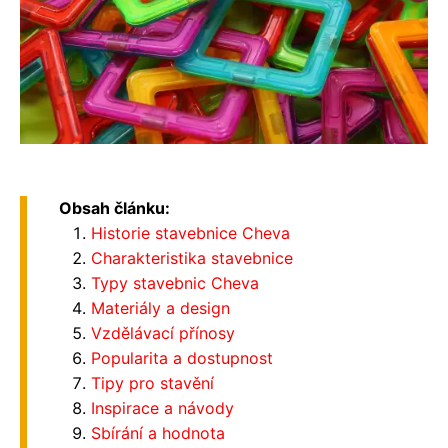
Obsah článku:
Historie stavebnice Cheva
Charakteristika stavebnice
Typy stavebnic Cheva
Materiály a design
Vzdělávací přínosy
Popularita a dostupnost
Tipy pro stavění
Inspirace a návody
Sbírání a hodnota