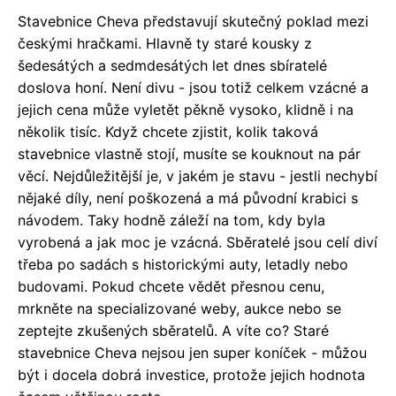
Stavebnice Cheva představují skutečný poklad mezi
českými hračkami. Hlavně ty staré kousky z
šedesátých a sedmdesátých let dnes sbíratelé
doslova honí. Není divu - jsou totiž celkem vzácné a
jejich cena může vyletět pěkně vysoko, klidně i na
několik tisíc. Když chcete zjistit, kolik taková
stavebnice vlastně stojí, musíte se kouknout na pár
věcí. Nejdůležitější je, v jakém je stavu - jestli nechybí
nějaké díly, není poškozená a má původní krabici s
návodem. Taky hodně záleží na tom, kdy byla
vyrobená a jak moc je vzácná. Sběratelé jsou celí diví
třeba po sadách s historickými auty, letadly nebo
budovami. Pokud chcete vědět přesnou cenu,
mrkněte na specializované weby, aukce nebo se
zeptejte zkušených sběratelů. A víte co? Staré
stavebnice Cheva nejsou jen super koníček - můžou
být i docela dobrá investice, protože jejich hodnota