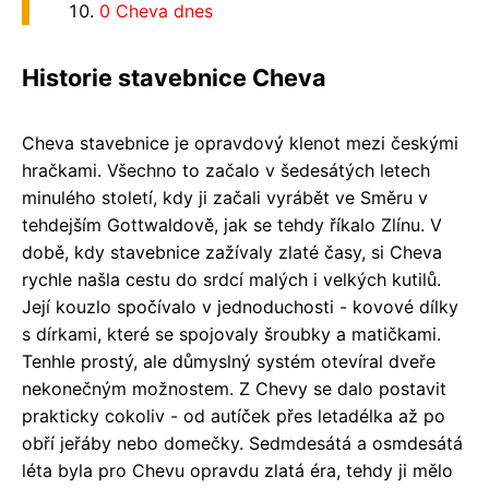
0 Cheva dnes
Historie stavebnice Cheva
Cheva stavebnice je opravdový klenot mezi českými
hračkami. Všechno to začalo v šedesátých letech
minulého století, kdy ji začali vyrábět ve Směru v
tehdejším Gottwaldově, jak se tehdy říkalo Zlínu. V
době, kdy stavebnice zažívaly zlaté časy, si Cheva
rychle našla cestu do srdcí malých i velkých kutilů.
Její kouzlo spočívalo v jednoduchosti - kovové dílky
s dírkami, které se spojovaly šroubky a matičkami.
Tenhle prostý, ale důmyslný systém otevíral dveře
nekonečným možnostem. Z Chevy se dalo postavit
prakticky cokoliv - od autíček přes letadélka až po
obří jeřáby nebo domečky. Sedmdesátá a osmdesátá
léta byla pro Chevu opravdu zlatá éra, tehdy ji mělo