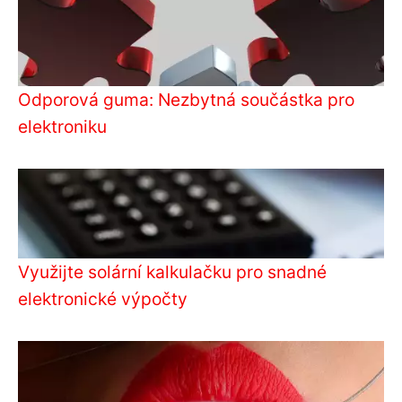
Odporová guma: Nezbytná součástka pro
elektroniku
Využijte solární kalkulačku pro snadné
elektronické výpočty