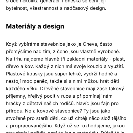
srdce několika generací. I dneska se cení její
bytelnost, všestrannost a nadčasový design.
Materiály a design
Když vybíráme stavebnice jako je Cheva, často
přemýšlíme nad tím, z čeho jsou vlastně vyrobené.
Na trhu najdeme hlavně tři základní materiály - plast,
dřevo a kov. Každý z nich má svoje kouzlo a využití.
Plastové kousky jsou super lehké, vydrží hodně a
nestojí moc peněz, takže si s nimi můžou hrát děti
každého věku. Dřevěné stavebnice mají zase takový
příjemný, hřejivý pocit v ruce a připomínají nám
hračky z dětství našich rodičů. Navíc jsou fajn pro
přírodu. No a kovové stavebnice? Ty jsou jako
stvořené pro starší děti, co už chtějí něco složitějšího
a propracovanějšího. Když už se rozhodujeme, jakou
stavebnici pořídit, není to jen o materiálu. Důležité je,