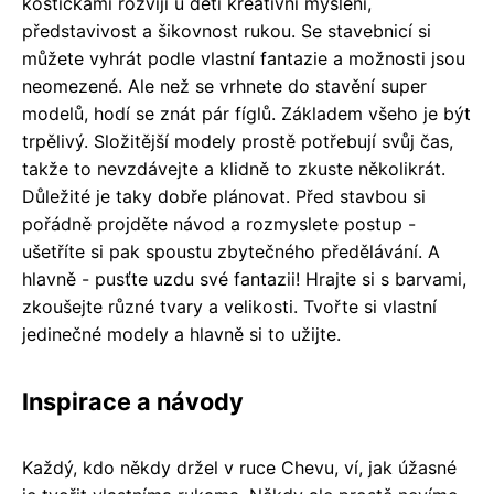
kostičkami rozvíjí u dětí kreativní myšlení,
představivost a šikovnost rukou. Se stavebnicí si
můžete vyhrát podle vlastní fantazie a možnosti jsou
neomezené. Ale než se vrhnete do stavění super
modelů, hodí se znát pár fíglů. Základem všeho je být
trpělivý. Složitější modely prostě potřebují svůj čas,
takže to nevzdávejte a klidně to zkuste několikrát.
Důležité je taky dobře plánovat. Před stavbou si
pořádně projděte návod a rozmyslete postup -
ušetříte si pak spoustu zbytečného předělávání. A
hlavně - pusťte uzdu své fantazii! Hrajte si s barvami,
zkoušejte různé tvary a velikosti. Tvořte si vlastní
jedinečné modely a hlavně si to užijte.
Inspirace a návody
Každý, kdo někdy držel v ruce Chevu, ví, jak úžasné