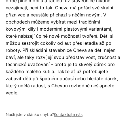
době plné mobilů a tabletů už stavebnice nikoho
nezajímají, není to tak. Cheva má pořád své skalní
příznivce a neustále přichází s něčím novým. V
obchodech můžeme vybírat mezi tradičními
kovovými díly i moderními plastovými variantami,
které nabízejí úplně nové možnosti tvoření. Děti si
můžou sestrojit cokoliv od aut přes letadla až po
roboty. Při skládání stavebnice Cheva se děti nejen
baví, ale taky rozvíjejí svou představivost, zručnost a
technické uvažování - proto je to skvělý dárek pro
každého malého kutila. Takže ať už potřebujete
zabavit děti při špatném počasí nebo hledáte dárek,
který udělá radost, s Chevou rozhodně nešlápnete
vedle.
Našli jste v článku chybu?
Kontaktujte nás