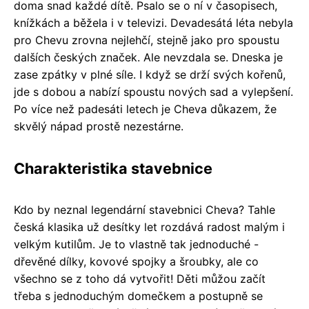
doma snad každé dítě. Psalo se o ní v časopisech,
knížkách a běžela i v televizi. Devadesátá léta nebyla
pro Chevu zrovna nejlehčí, stejně jako pro spoustu
dalších českých značek. Ale nevzdala se. Dneska je
zase zpátky v plné síle. I když se drží svých kořenů,
jde s dobou a nabízí spoustu nových sad a vylepšení.
Po více než padesáti letech je Cheva důkazem, že
skvělý nápad prostě nezestárne.
Charakteristika stavebnice
Kdo by neznal legendární stavebnici Cheva? Tahle
česká klasika už desítky let rozdává radost malým i
velkým kutilům. Je to vlastně tak jednoduché -
dřevěné dílky, kovové spojky a šroubky, ale co
všechno se z toho dá vytvořit! Děti můžou začít
třeba s jednoduchým domečkem a postupně se