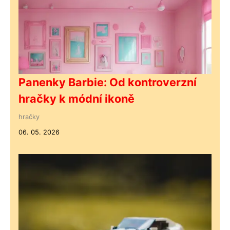
Panenky Barbie: Od kontroverzní
hračky k módní ikoně
hračky
06. 05. 2026