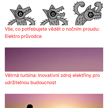
Vše, co potřebujete vědět o nočním proudu:
Elektro průvodce
Větrná turbína: Inovativní zdroj elektřiny pro
udržitelnou budoucnost