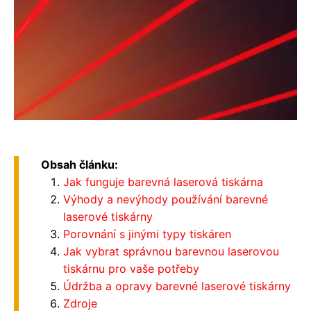
Obsah článku:
Jak funguje barevná laserová tiskárna
Výhody a nevýhody používání barevné
laserové tiskárny
Porovnání s jinými typy tiskáren
Jak vybrat správnou barevnou laserovou
tiskárnu pro vaše potřeby
Údržba a opravy barevné laserové tiskárny
Zdroje