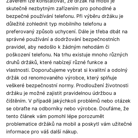
Závěrem lze konstatovat, že držák na mobil je
skutečně nezbytným zařízením pro pohodlné a
bezpečné používání telefonu. Při výběru držáku je
důležité zohlednit typ mobilního telefonu a
preferovaný způsob uchycení. Dále je třeba dbát na
správné používání a dodržování bezpečnostních
pravidel, aby nedošlo k žádným nehodám či
poškození telefonu. Na trhu existuje mnoho různých
druhů držáků, které nabízejí různé funkce a
vlastnosti. Doporučujeme vybrat si kvalitní a odolný
držák od renomovaného výrobce, který splňuje
veškeré bezpečnostní normy. Prodloužení životnosti
držáku je možné zajistit pravidelnou údržbou a
čištěním. V případě jakýchkoli problémů nebo otázek
se obraťte na odborníky nebo výrobce. Doufáme, že
tento článek vám pomohl lépe porozumět
problematice držáků na mobil a poskytl vám užitečné
informace pro váš další nákup.