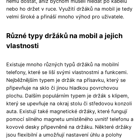
němu dostat, aniž bychom museli hledat po kabelu
nebo ho držet v ruce. Využití držáků na mobil je tedy
velmi široké a přináší mnoho výhod pro uživatele.
Různé typy držáků na mobil a jejich
vlastnosti
Existuje mnoho různých typů držáků na mobilní
telefony, které se liší svými vlastnostmi a funkcemi.
Nejběžnějším typem je držák na přísavku, který se
připevňuje na sklo či jinou hladkou povrchovou
plochu. Dalším populárním typem je držák s klipem,
který se upevňuje na okraj stolu či středovou konzoli
auta. Existují také magnetické držáky, které fungují
pomocí silného magnetu umístěného uvnitř telefonu a
kovové desky připevněné na držáku. Některé držáky
jsou flexibilní a umožňují nastavení úhlu a polohy