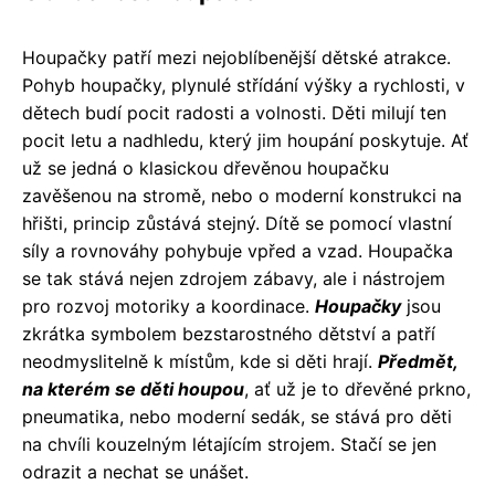
Houpačky patří mezi nejoblíbenější dětské atrakce.
Pohyb houpačky, plynulé střídání výšky a rychlosti, v
dětech budí pocit radosti a volnosti. Děti milují ten
pocit letu a nadhledu, který jim houpání poskytuje. Ať
už se jedná o klasickou dřevěnou houpačku
zavěšenou na stromě, nebo o moderní konstrukci na
hřišti, princip zůstává stejný. Dítě se pomocí vlastní
síly a rovnováhy pohybuje vpřed a vzad. Houpačka
se tak stává nejen zdrojem zábavy, ale i nástrojem
pro rozvoj motoriky a koordinace.
Houpačky
jsou
zkrátka symbolem bezstarostného dětství a patří
neodmyslitelně k místům, kde si děti hrají.
Předmět,
na kterém se děti houpou
, ať už je to dřevěné prkno,
pneumatika, nebo moderní sedák, se stává pro děti
na chvíli kouzelným létajícím strojem. Stačí se jen
odrazit a nechat se unášet.