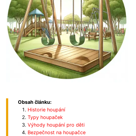
Obsah článku:
Historie houpání
Typy houpaček
Výhody houpání pro děti
Bezpečnost na houpačce