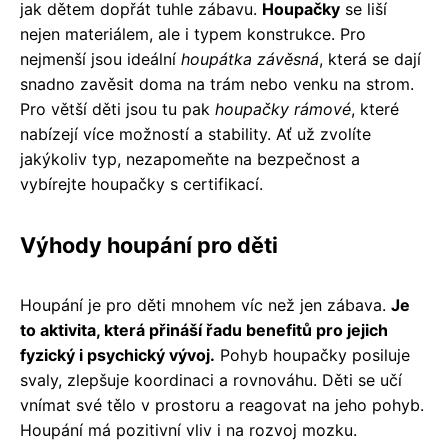
jak dětem dopřát tuhle zábavu.
Houpačky
se liší
nejen materiálem, ale i typem konstrukce. Pro
nejmenší jsou ideální
houpátka závěsná
, která se dají
snadno zavěsit doma na trám nebo venku na strom.
Pro větší děti jsou tu pak
houpačky rámové
, které
nabízejí více možností a stability. Ať už zvolíte
jakýkoliv typ, nezapomeňte na bezpečnost a
vybírejte houpačky s certifikací.
Výhody houpání pro děti
Houpání je pro děti mnohem víc než jen zábava.
Je
to aktivita, která přináší řadu benefitů pro jejich
fyzický i psychický vývoj.
Pohyb houpačky posiluje
svaly, zlepšuje koordinaci a rovnováhu. Děti se učí
vnímat své tělo v prostoru a reagovat na jeho pohyb.
Houpání má pozitivní vliv i na rozvoj mozku.