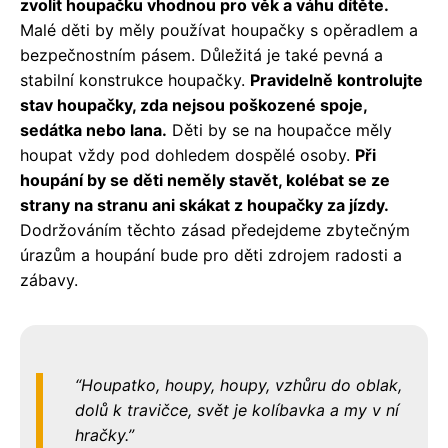
zvolit houpačku vhodnou pro věk a váhu dítěte.
Malé děti by měly používat houpačky s opěradlem a
bezpečnostním pásem. Důležitá je také pevná a
stabilní konstrukce houpačky.
Pravidelně kontrolujte
stav houpačky, zda nejsou poškozené spoje,
sedátka nebo lana.
Děti by se na houpačce měly
houpat vždy pod dohledem dospělé osoby.
Při
houpání by se děti neměly stavět, kolébat se ze
strany na stranu ani skákat z houpačky za jízdy.
Dodržováním těchto zásad předejdeme zbytečným
úrazům a houpání bude pro děti zdrojem radosti a
zábavy.
Houpatko, houpy, houpy, vzhůru do oblak,
dolů k travičce, svět je kolíbavka a my v ní
hračky.