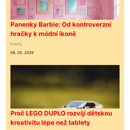
Panenky Barbie: Od kontroverzní
hračky k módní ikoně
hračky
06. 05. 2026
Proč LEGO DUPLO rozvíjí dětskou
kreativitu lépe než tablety