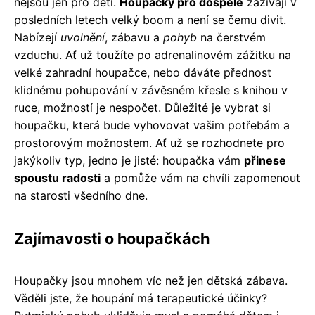
nejsou jen pro děti.
Houpačky pro dospělé
zažívají v
posledních letech velký boom a není se čemu divit.
Nabízejí
uvolnění
, zábavu a
pohyb
na čerstvém
vzduchu. Ať už toužíte po adrenalinovém zážitku na
velké zahradní houpačce, nebo dáváte přednost
klidnému pohupování v závěsném křesle s knihou v
ruce, možností je nespočet. Důležité je vybrat si
houpačku, která bude vyhovovat vašim potřebám a
prostorovým možnostem. Ať už se rozhodnete pro
jakýkoliv typ, jedno je jisté: houpačka vám
přinese
spoustu radosti
a pomůže vám na chvíli zapomenout
na starosti všedního dne.
Zajímavosti o houpačkách
Houpačky jsou mnohem víc než jen dětská zábava.
Věděli jste, že houpání má terapeutické účinky?