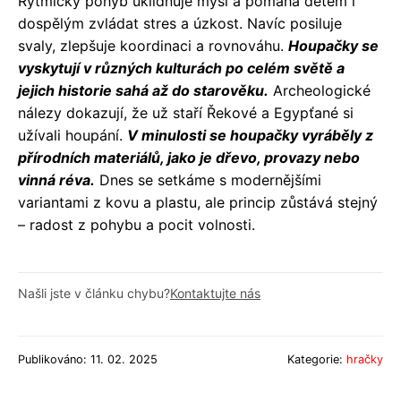
Rytmický pohyb uklidňuje mysl a pomáhá dětem i
dospělým zvládat stres a úzkost. Navíc posiluje
svaly, zlepšuje koordinaci a rovnováhu.
Houpačky se
vyskytují v různých kulturách po celém světě a
jejich historie sahá až do starověku.
Archeologické
nálezy dokazují, že už staří Řekové a Egypťané si
užívali houpání.
V minulosti se houpačky vyráběly z
přírodních materiálů, jako je dřevo, provazy nebo
vinná réva.
Dnes se setkáme s modernějšími
variantami z kovu a plastu, ale princip zůstává stejný
– radost z pohybu a pocit volnosti.
Našli jste v článku chybu?
Kontaktujte nás
Publikováno: 11. 02. 2025
Kategorie:
hračky