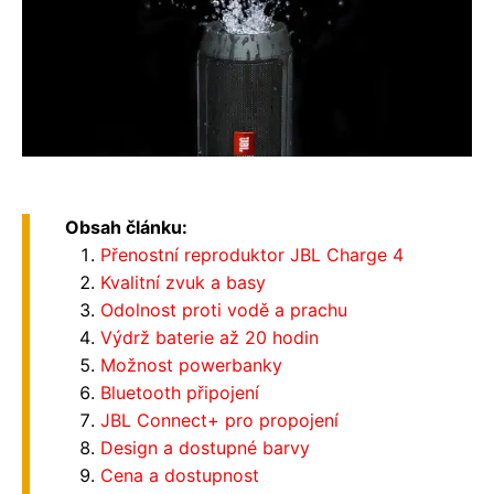
Obsah článku:
Přenostní reproduktor JBL Charge 4
Kvalitní zvuk a basy
Odolnost proti vodě a prachu
Výdrž baterie až 20 hodin
Možnost powerbanky
Bluetooth připojení
JBL Connect+ pro propojení
Design a dostupné barvy
Cena a dostupnost