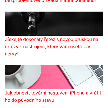
bezproblémového zvedání auta odhaleno!
Získejte dokonalý řetěz s novou bruskou na
řetězy - nástrojem, který vám ušetří čas i
nervy!
Jak obnovit tovární nastavení iPhonu a vrátit
ho do původního stavu