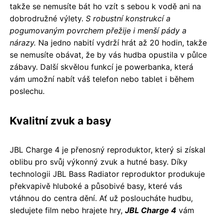
takže se nemusíte bát ho vzít s sebou k vodě ani na
dobrodružné výlety.
S robustní konstrukcí a
pogumovaným povrchem přežije i menší pády a
nárazy.
Na jedno nabití vydrží hrát až 20 hodin, takže
se nemusíte obávat, že by vás hudba opustila v půlce
zábavy. Další skvělou funkcí je powerbanka, která
vám umožní nabít váš telefon nebo tablet i během
poslechu.
Kvalitní zvuk a basy
JBL Charge 4 je přenosný reproduktor, který si získal
oblibu pro svůj výkonný zvuk a hutné basy. Díky
technologii JBL Bass Radiator reproduktor produkuje
překvapivě hluboké a působivé basy, které vás
vtáhnou do centra dění. Ať už posloucháte hudbu,
sledujete film nebo hrajete hry,
JBL Charge 4
vám