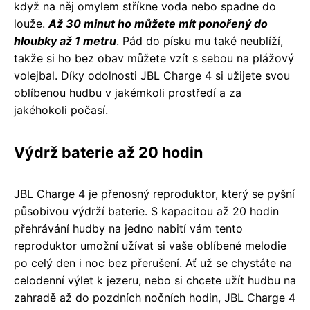
když na něj omylem stříkne voda nebo spadne do
louže.
Až 30 minut ho můžete mít ponořený do
hloubky až 1 metru
. Pád do písku mu také neublíží,
takže si ho bez obav můžete vzít s sebou na plážový
volejbal. Díky odolnosti JBL Charge 4 si užijete svou
oblíbenou hudbu v jakémkoli prostředí a za
jakéhokoli počasí.
Výdrž baterie až 20 hodin
JBL Charge 4 je přenosný reproduktor, který se pyšní
působivou výdrží baterie. S kapacitou až 20 hodin
přehrávání hudby na jedno nabití vám tento
reproduktor umožní užívat si vaše oblíbené melodie
po celý den i noc bez přerušení. Ať už se chystáte na
celodenní výlet k jezeru, nebo si chcete užít hudbu na
zahradě až do pozdních nočních hodin, JBL Charge 4