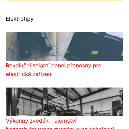
Elektrotipy
Revoluční solární panel přenosný pro
elektrická zařízení
Výkonný zvedák: Tajemství