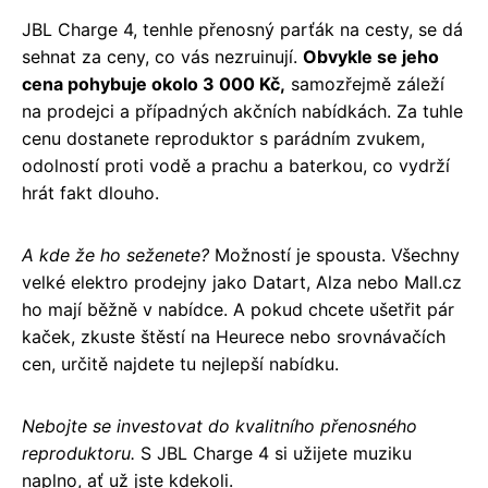
JBL Charge 4, tenhle přenosný parťák na cesty, se dá
sehnat za ceny, co vás nezruinují.
Obvykle se jeho
cena pohybuje okolo 3 000 Kč,
samozřejmě záleží
na prodejci a případných akčních nabídkách. Za tuhle
cenu dostanete reproduktor s parádním zvukem,
odolností proti vodě a prachu a baterkou, co vydrží
hrát fakt dlouho.
A kde že ho seženete?
Možností je spousta. Všechny
velké elektro prodejny jako Datart, Alza nebo Mall.cz
ho mají běžně v nabídce. A pokud chcete ušetřit pár
kaček, zkuste štěstí na Heurece nebo srovnávačích
cen, určitě najdete tu nejlepší nabídku.
Nebojte se investovat do kvalitního přenosného
reproduktoru.
S JBL Charge 4 si užijete muziku
naplno, ať už jste kdekoli.