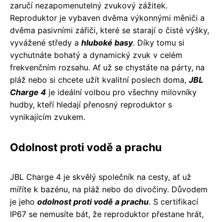
zaručí nezapomenutelný zvukový zážitek.
Reproduktor je vybaven dvěma výkonnými měniči a
dvěma pasivními zářiči, které se starají o čisté výšky,
vyvážené středy a
hluboké basy
. Díky tomu si
vychutnáte bohatý a dynamický zvuk v celém
frekvenčním rozsahu. Ať už se chystáte na párty, na
pláž nebo si chcete užít kvalitní poslech doma,
JBL
Charge 4
je ideální volbou pro všechny milovníky
hudby, kteří hledají přenosný reproduktor s
vynikajícím zvukem.
Odolnost proti vodě a prachu
JBL Charge 4 je skvělý společník na cesty, ať už
míříte k bazénu, na pláž nebo do divočiny. Důvodem
je jeho
odolnost proti vodě a prachu
. S certifikací
IP67 se nemusíte bát, že reproduktor přestane hrát,