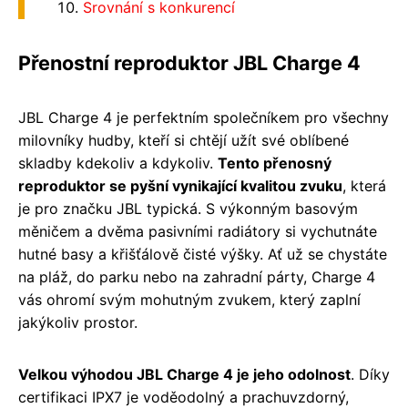
Srovnání s konkurencí
Přenostní reproduktor JBL Charge 4
JBL Charge 4 je perfektním společníkem pro všechny
milovníky hudby, kteří si chtějí užít své oblíbené
skladby kdekoliv a kdykoliv.
Tento přenosný
reproduktor se pyšní vynikající kvalitou zvuku
, která
je pro značku JBL typická. S výkonným basovým
měničem a dvěma pasivními radiátory si vychutnáte
hutné basy a křišťálově čisté výšky. Ať už se chystáte
na pláž, do parku nebo na zahradní párty, Charge 4
vás ohromí svým mohutným zvukem, který zaplní
jakýkoliv prostor.
Velkou výhodou JBL Charge 4 je jeho odolnost
. Díky
certifikaci IPX7 je voděodolný a prachuvzdorný,