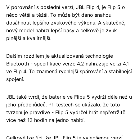
V porovnání s poslední verzí, JBL Flip 4, je Flip 5 o
něco větší a těžší. To může být dáno snahou
dosáhnout lepšího zvukového výkonu. A skutečně,
nový model nabízí lepší basy a celkově je zvuk
plnější a kvalitnější.
Dalším rozdílem je aktualizovaná technologie
Bluetooth - specifikace verze 4.2 nahrazuje verzi 4.1
ve Flip 4. To znamená rychlejší spárování a stabilnější
spojení.
JBL také tvrdí, že baterie ve Flipu 5 vydrží déle než u
jeho předchůdců. Při testech se ukázalo, že toto
tvrzení je pravdivé - Flip 5 vydržel hrát nepřetržitě
více než 12 hodin na jedno nabití.
Celkově lze říci, že JBL Flip 5 je vylepšenou verzí