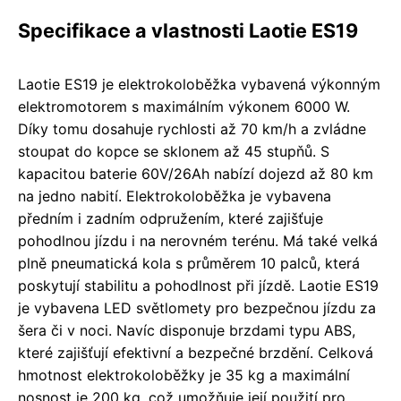
Specifikace a vlastnosti Laotie ES19
Laotie ES19 je elektrokoloběžka vybavená výkonným
elektromotorem s maximálním výkonem 6000 W.
Díky tomu dosahuje rychlosti až 70 km/h a zvládne
stoupat do kopce se sklonem až 45 stupňů. S
kapacitou baterie 60V/26Ah nabízí dojezd až 80 km
na jedno nabití. Elektrokoloběžka je vybavena
předním i zadním odpružením, které zajišťuje
pohodlnou jízdu i na nerovném terénu. Má také velká
plně pneumatická kola s průměrem 10 palců, která
poskytují stabilitu a pohodlnost při jízdě. Laotie ES19
je vybavena LED světlomety pro bezpečnou jízdu za
šera či v noci. Navíc disponuje brzdami typu ABS,
které zajišťují efektivní a bezpečné brzdění. Celková
hmotnost elektrokoloběžky je 35 kg a maximální
nosnost je 200 kg, což umožňuje její použití pro