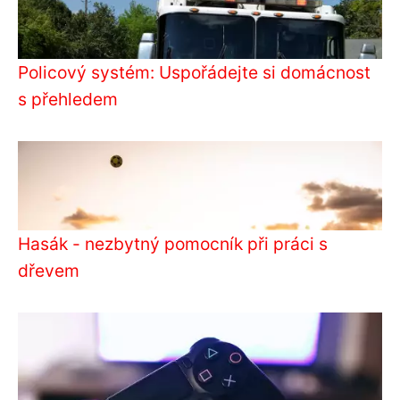
Policový systém: Uspořádejte si domácnost
s přehledem
Hasák - nezbytný pomocník při práci s
dřevem