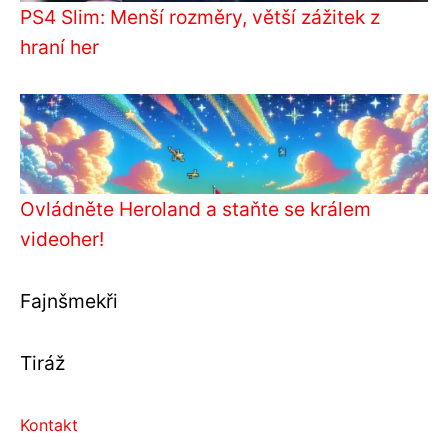
PS4 Slim: Menší rozměry, větší zážitek z
hraní her
Ovládněte Heroland a staňte se králem
videoher!
Fajnšmekři
Tiráž
Kontakt