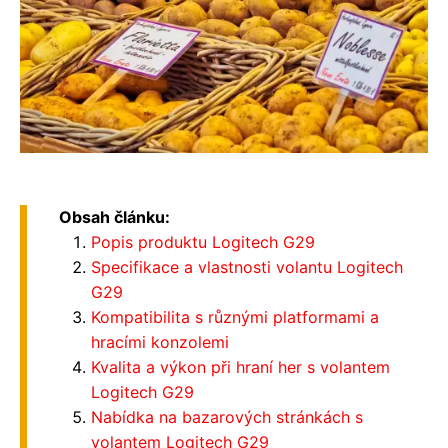
Obsah článku:
Popis produktu Logitech G29
Specifikace a vlastnosti volantu Logitech
G29
Kompatibilita s různými platformami a
hracími konzolemi
Kvalita a výkon při hraní her s volantem
Logitech G29
Nabídka na bazarových stránkách s
volantem Logitech G29