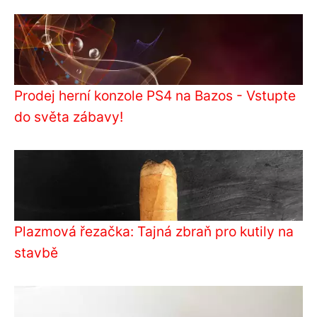
Prodej herní konzole PS4 na Bazos - Vstupte
do světa zábavy!
Plazmová řezačka: Tajná zbraň pro kutily na
stavbě