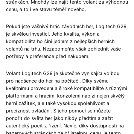
stránkách. Mnohdy lze najít tento volant za výhodnou
cenu, a to i ve stavu téměř nového.
Pokud jste vášnivý hráč závodních her, Logitech G29
je skvělou investicí. Jeho kvalita, výkon a
kompatibilita ho činí jedním z nejlepších herních
volantů na trhu. Nezapomeňte však zohlednit vaše
potřeby a preference před nákupem.
Volant Logitech G29 je skutečně vynikající volbou
pro nadšence do her na počítači. Díky svému
kvalitnímu provedení a široké kompatibilitě s různými
platformami a hracími konzolemi nabízí nejen skvělý
herní zážitek, ale také vysokou spolehlivost a
preciznost ovládání. S jeho pomocí se můžete
ponořit do světa her jako nikdy předtím a zažít
autentický pocit z řízení. Navíc, díky dostupnosti na
bazarových stránkách za přijatelnou cenu, je tento