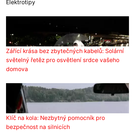
Elektrotipy
Zářící krása bez zbytečných kabelů: Solární
světelný řetěz pro osvětlení srdce vašeho
domova
Klíč na kola: Nezbytný pomocník pro
bezpečnost na silnicích