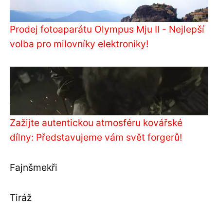
Prodej fotoaparátu Olympus Mju II - Nejlepší
volba pro milovníky elektroniky!
Zažijte autentickou atmosféru kovářské
dílny: Představujeme vám svět forgerů!
Fajnšmekři
Tiráž