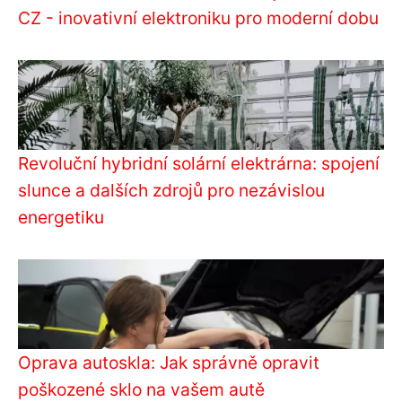
CZ - inovativní elektroniku pro moderní dobu
Revoluční hybridní solární elektrárna: spojení
slunce a dalších zdrojů pro nezávislou
energetiku
Oprava autoskla: Jak správně opravit
poškozené sklo na vašem autě