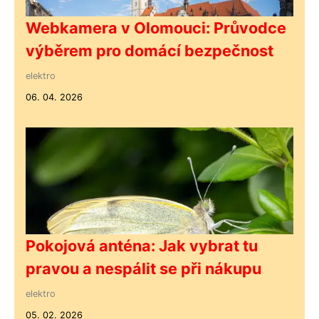
Webkamera v Olomouci: Průvodce
výběrem pro domácí bezpečnost
elektro
06. 04. 2026
Pokojová anténa: Jak vybrat tu
pravou a nespálit se při nákupu
elektro
05. 02. 2026