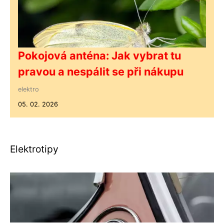
Pokojová anténa: Jak vybrat tu
pravou a nespálit se při nákupu
elektro
05. 02. 2026
Elektrotipy