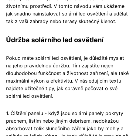
životnímu prostředí. V tomto návodu vám ukážeme
jak snadno nainstalovat solární led osvětlení a udělat
tak z vaší zahrady nebo terasy skutečný klenot.
Údržba solárního led osvětlení
Pokud máte solární led osvětlení, je důležité myslet
na jeho pravidelnou údržbu. Tím zajistíte nejen
dlouhodobou funkčnost a životnost zařízení, ale také
maximální výkon a efektivitu. V následujícím textu
najdete užitečné tipy, jak správně pečovat o své
solární led osvětlení.
1. Čištění panelu - Když jsou solární panely pokryty
prachem, listím nebo jiným debrisem, nedokážou
absorbovat tolik slunečního záření jako by mohly a
snižuje se jejich výkon. Je tedy důležité je pravidelně