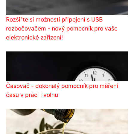
Rozšiřte si možnosti připojení s USB
rozbočovačem - nový pomocník pro vaše
elektronické zařízení!
Časovač - dokonalý pomocník pro měření
času v práci i volnu