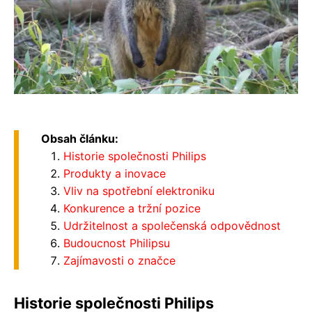
Obsah článku:
Historie společnosti Philips
Produkty a inovace
Vliv na spotřební elektroniku
Konkurence a tržní pozice
Udržitelnost a společenská odpovědnost
Budoucnost Philipsu
Zajímavosti o značce
Historie společnosti Philips