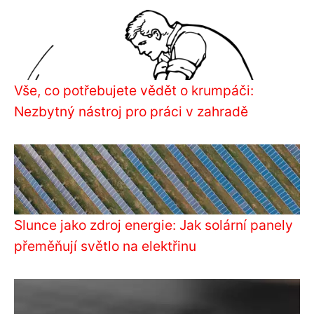
Vše, co potřebujete vědět o krumpáči:
Nezbytný nástroj pro práci v zahradě
Slunce jako zdroj energie: Jak solární panely
přeměňují světlo na elektřinu