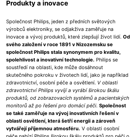
Produkty a inovace
Společnost Philips, jeden z předních světových
výrobců elektroniky, se odjakživa zaměřuje na
inovace a vývoj produktů, které zlepšují život lidí.
Od
svého založení v roce 1891 v Nizozemsku se
společnost Philips stala synonymem pro kvalitu,
spolehlivost a inovativní technologie.
Philips se
soustředí na oblasti, kde může dosáhnout
skutečného pokroku v životech lidí, jako je například
zdravotnictví, osobní péče a osvětlení.
V oblasti
zdravotnictví Philips vyvíjí a vyrábí širokou škálu
produktů, od zobrazovacích systémů a pacientských
monitorů až po řešení pro domácí péči.
Společnost
se také zaměřuje na vývoj inovativních řešení v
oblasti osvětlení, která šetří energii a zároveň
vytvářejí příjemnou atmosféru.
V oblasti osobní
péče nabízí Philips širokou škálu produktů pro péči o