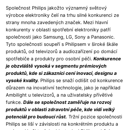
Společnost Philips jakožto významný světový
výrobce elektroniky čelí na trhu silné konkurenci ze
strany mnoha zavedených značek. Mezi hlavní
konkurenty v oblasti spotřební elektroniky patří
společnosti jako Samsung, LG, Sony a Panasonic.
Tyto společnosti soupeří s Philipsem v široké škále
produktů, od televizorů a audiozařízení po domácí
spotřebiče a produkty pro osobní péči.
Konkurence
je obzvláště vysoká v segmentu prémiových
produktů, kde si zákazníci cení inovací, designu a
vysoké kvality.
Philips se snaží odlišit od konkurence
důrazem na inovativní technologie, jako je například
Ambilight u televizorů, a na uživatelsky přívětivé
funkce.
Dále se společnost zaměřuje na rozvoj
produktů v oblasti zdravotní péče, kde vidí velký
potenciál pro budoucí růst.
Tržní pozice společnosti
Philips se liší v závislosti na konkrétním produktu a