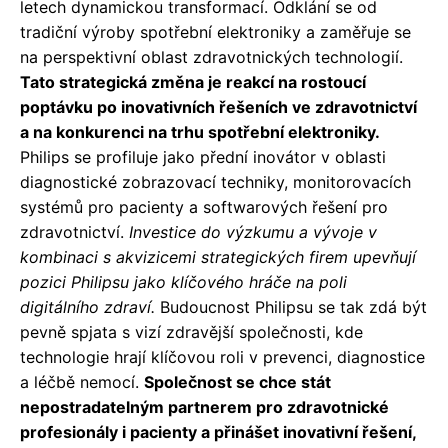
letech dynamickou transformací. Odklání se od
tradiční výroby spotřební elektroniky a zaměřuje se
na perspektivní oblast zdravotnických technologií.
Tato strategická změna je reakcí na rostoucí
poptávku po inovativních řešeních ve zdravotnictví
a na konkurenci na trhu spotřební elektroniky.
Philips se profiluje jako přední inovátor v oblasti
diagnostické zobrazovací techniky, monitorovacích
systémů pro pacienty a softwarových řešení pro
zdravotnictví.
Investice do výzkumu a vývoje v
kombinaci s akvizicemi strategických firem upevňují
pozici Philipsu jako klíčového hráče na poli
digitálního zdraví.
Budoucnost Philipsu se tak zdá být
pevně spjata s vizí zdravější společnosti, kde
technologie hrají klíčovou roli v prevenci, diagnostice
a léčbě nemocí.
Společnost se chce stát
nepostradatelným partnerem pro zdravotnické
profesionály i pacienty a přinášet inovativní řešení,