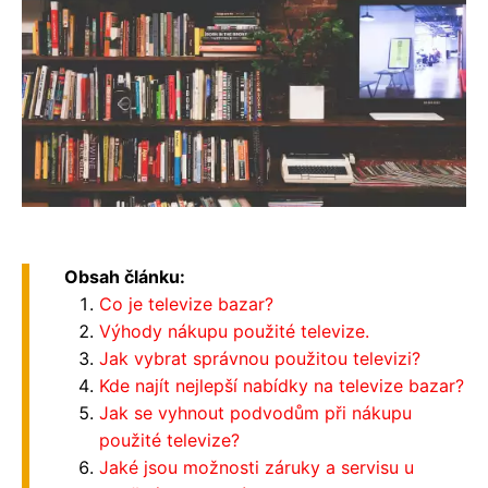
Obsah článku:
Co je televize bazar?
Výhody nákupu použité televize.
Jak vybrat správnou použitou televizi?
Kde najít nejlepší nabídky na televize bazar?
Jak se vyhnout podvodům při nákupu
použité televize?
Jaké jsou možnosti záruky a servisu u