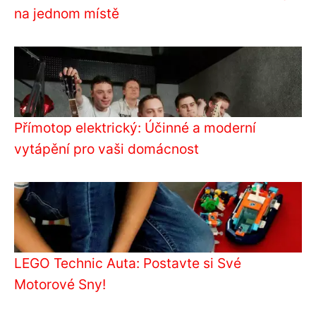
na jednom místě
Přímotop elektrický: Účinné a moderní
vytápění pro vaši domácnost
LEGO Technic Auta: Postavte si Své
Motorové Sny!