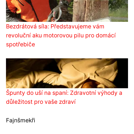
Bezdrátová síla: Představujeme vám
revoluční aku motorovou pilu pro domácí
spotřebiče
Špunty do uší na spaní: Zdravotní výhody a
důležitost pro vaše zdraví
Fajnšmekři