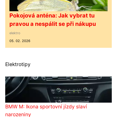
Pokojová anténa: Jak vybrat tu
pravou a nespálit se při nákupu
elektro
05. 02. 2026
Elektrotipy
BMW M: Ikona sportovní jízdy slaví
narozeniny