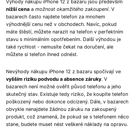
Výhody nákupu iPhone 12 z bazaru jsou především
nižší cena
a
možnost okamžitého zakoupení
. V
bazarech často najdete telefon za mnohem
výhodnější cenu než v obchodech. Navíc, pokud
máte štěstí, můžete narazit na telefon v perfektním
stavu s minimálním opotřebením. Další výhodou je
také rychlost - nemusíte čekat na doručení, ale
můžete si telefon ihned odnést.
Nevýhody nákupu iPhone 12 z bazaru spočívají ve
vyšším riziku podvodu a absence záruky
. V
bazarech není možné ověřit původ telefonu a jeho
skutečný stav. Existuje tedy riziko, že koupíte telefon
poškozený nebo dokonce odcizený. Dále, v bazarech
obvykle nenajdete žádnou záruku na zakoupený
produkt, což znamená, že pokud se s telefonem něco
stane, budete muset nést veškeré náklady na opravu.