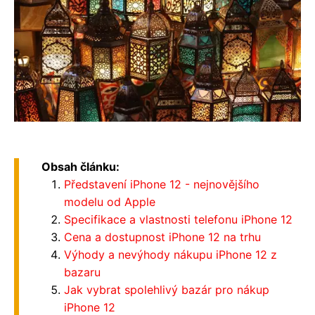
Obsah článku:
Představení iPhone 12 - nejnovějšího
modelu od Apple
Specifikace a vlastnosti telefonu iPhone 12
Cena a dostupnost iPhone 12 na trhu
Výhody a nevýhody nákupu iPhone 12 z
bazaru
Jak vybrat spolehlivý bazár pro nákup
iPhone 12