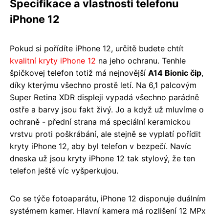
Specifikace a vlastnosti telefonu
iPhone 12
Pokud si pořídíte iPhone 12, určitě budete chtít
kvalitní kryty iPhone 12
na jeho ochranu. Tenhle
špičkovej telefon totiž má nejnovější
A14 Bionic čip
,
díky kterýmu všechno prostě letí. Na 6,1 palcovým
Super Retina XDR displeji vypadá všechno parádně
ostře a barvy jsou fakt živý. Jo a když už mluvíme o
ochraně - přední strana má speciální keramickou
vrstvu proti poškrábání, ale stejně se vyplatí pořídit
kryty iPhone 12, aby byl telefon v bezpečí. Navíc
dneska už jsou kryty iPhone 12 tak stylový, že ten
telefon ještě víc vyšperkujou.
Co se týče fotoaparátu, iPhone 12 disponuje duálním
systémem kamer. Hlavní kamera má rozlišení 12 MPx