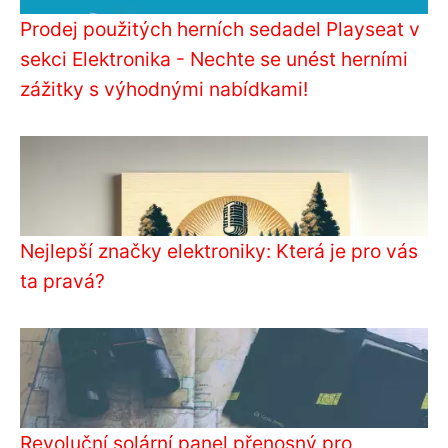
Prodej použitých herních sedadel Playseat v
sekci Elektronika - Nechte se unést herními
zážitky s výhodnými nabídkami!
Nejlepší značky elektroniky: Která je pro vás
ta pravá?
Revoluční solární panel přenosný pro