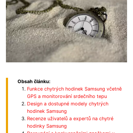
Obsah článku:
Funkce chytrých hodinek Samsung včetně
GPS a monitorování srdečního tepu
Design a dostupné modely chytrých
hodinek Samsung
Recenze uživatelů a expertů na chytré
hodinky Samsung