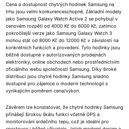
Cena a dostupnost chytrých hodinek Samsung na
trhu jsou velmi konkurenceschopné. Základní modely
jako Samsung Galaxy Watch Active 2 se pohybují v
cenovém rozpětí od 4000 Kč do 6000 Kč, zatímco
pokročilejší verze jako Samsung Galaxy Watch 3
mohou stát od 8000 Kč do 12000 Kč v závislosti na
konkrétních funkcích a provedení. Tyto hodinky jsou
běžně dostupné v autorizovaných prodejnách
elektroniky, online obchodech nebo prostřednictvím
oficiálního webu společnosti Samsung. Díky široké
distribuci jsou chytré hodinky Samsung snadno
dostupné pro zájemce o moderní technologii s
vynikajícím poměrem cena/výkon.
Závěrem lze konstatovat, že chytré hodinky Samsung
přinášejí širokou škálu funkcí včetně GPS a
monitorování srdečního tepu, což je ideální pro
sportovce i běžné uživatele. Jejich moderní design a