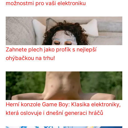
možnostmi pro vaši elektroniku
Zahnete plech jako profík s nejlepší
ohýbačkou na trhu!
Herní konzole Game Boy: Klasika elektroniky,
která oslovuje i dnešní generaci hráčů