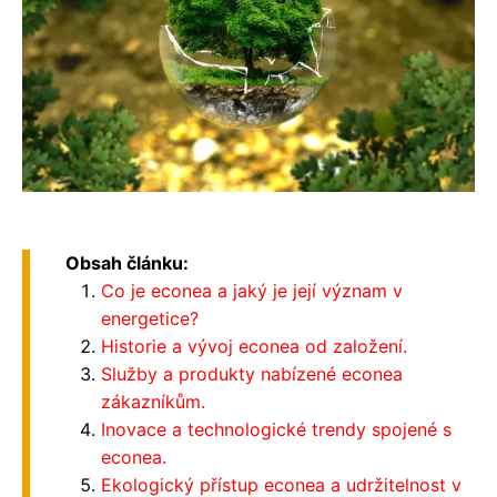
Obsah článku:
Co je econea a jaký je její význam v
energetice?
Historie a vývoj econea od založení.
Služby a produkty nabízené econea
zákazníkům.
Inovace a technologické trendy spojené s
econea.
Ekologický přístup econea a udržitelnost v