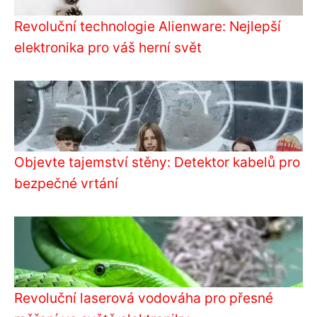
Revoluční technologie Alienware: Nejlepší
elektronika pro váš herní svět
Objevte tajemství stěny: Detektor kabelů pro
bezpečné vrtání
Revoluční laserová vodováha pro přesné