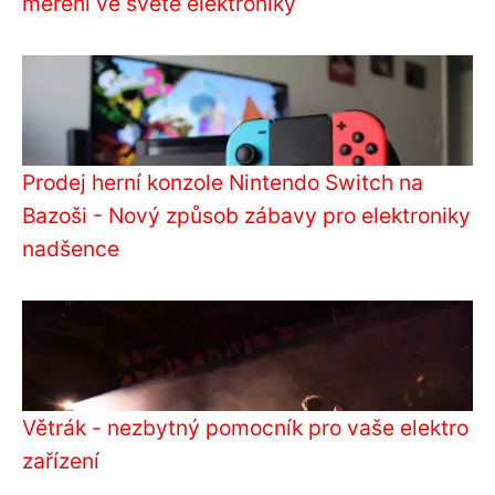
měření ve světě elektroniky
Prodej herní konzole Nintendo Switch na
Bazoši - Nový způsob zábavy pro elektroniky
nadšence
Větrák - nezbytný pomocník pro vaše elektro
zařízení