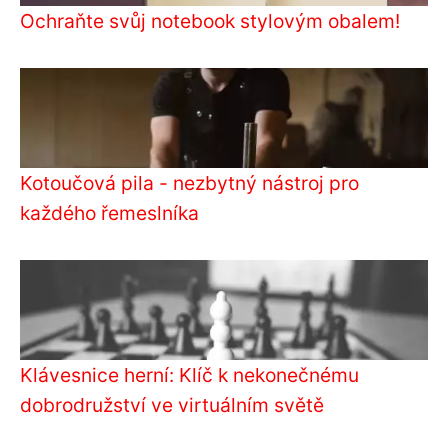
Ochraňte svůj notebook stylovým obalem!
Kotoučová pila - nezbytný nástroj pro
každého řemeslníka
Klávesnice herní: Klíč k nekonečnému
dobrodružství ve virtuálním světě