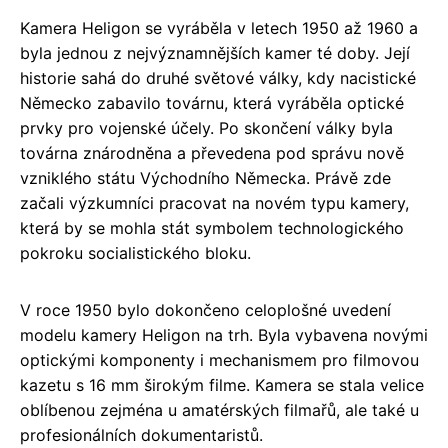
Kamera Heligon se vyráběla v letech 1950 až 1960 a
byla jednou z nejvýznamnějších kamer té doby. Její
historie sahá do druhé světové války, kdy nacistické
Německo zabavilo továrnu, která vyráběla optické
prvky pro vojenské účely. Po skončení války byla
továrna znárodněna a převedena pod správu nově
vzniklého státu Východního Německa. Právě zde
začali výzkumníci pracovat na novém typu kamery,
která by se mohla stát symbolem technologického
pokroku socialistického bloku.
V roce 1950 bylo dokončeno celoplošné uvedení
modelu kamery Heligon na trh. Byla vybavena novými
optickými komponenty i mechanismem pro filmovou
kazetu s 16 mm širokým filme. Kamera se stala velice
oblíbenou zejména u amatérských filmařů, ale také u
profesionálních dokumentaristů.