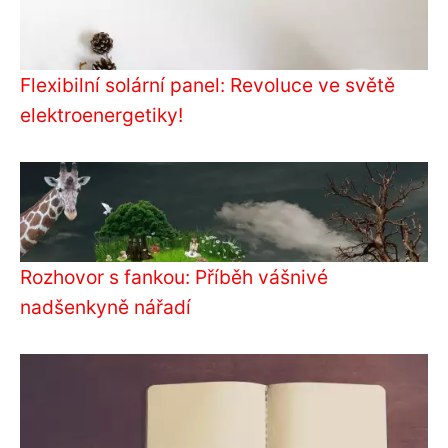
Flexibilní solární panel: Revoluce ve světě
elektroenergetiky!
Rozhovor s fankou: Příběh vášnivé
nadšenkyně nářadí