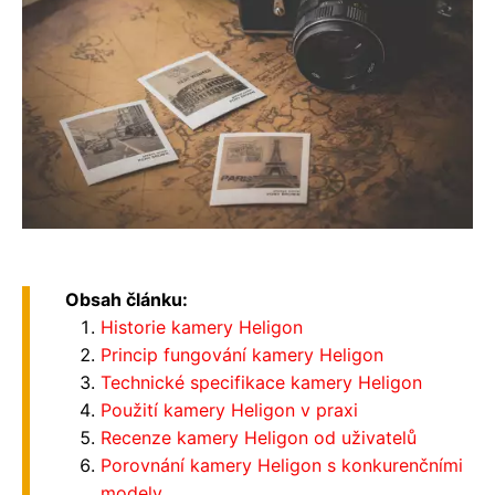
Obsah článku:
Historie kamery Heligon
Princip fungování kamery Heligon
Technické specifikace kamery Heligon
Použití kamery Heligon v praxi
Recenze kamery Heligon od uživatelů
Porovnání kamery Heligon s konkurenčními
modely