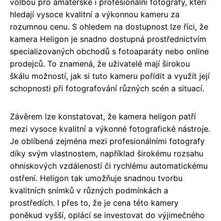
volbou pro amatérské i profesionální fotografy, kteří
hledají vysoce kvalitní a výkonnou kameru za
rozumnou cenu. S ohledem na dostupnost lze říci, že
kamera Heligon je snadno dostupná prostřednictvím
specializovaných obchodů s fotoaparáty nebo online
prodejců. To znamená, že uživatelé mají širokou
škálu možností, jak si tuto kameru pořídit a využít její
schopnosti při fotografování různých scén a situací.
Závěrem lze konstatovat, že kamera heligon patří
mezi vysoce kvalitní a výkonné fotografické nástroje.
Je oblíbená zejména mezi profesionálními fotografy
díky svým vlastnostem, například širokému rozsahu
ohniskových vzdáleností či rychlému automatickému
ostření. Heligon tak umožňuje snadnou tvorbu
kvalitních snímků v různých podmínkách a
prostředích. I přes to, že je cena této kamery
poněkud vyšší, oplácí se investovat do výjimečného