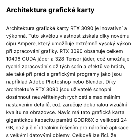
Architektura grafické karty
Architektura grafické karty RTX 3090 je inovativní a
výkonná. Tuto skvělou vlastnost získala díky novému
čipu Ampere, který umožňuje extrémně vysoký výkon
při zpracování grafiky. RTX 3090 obsahuje celkem
10496 CUDA jáder a 328 Tensor jáder, což umožňuje
rychlé zpracování složitých scén a efektů ve hrách,
ale také při práci s grafickými programy jako jsou
například Adobe Photoshop nebo Blender. Díky
architektuře RTX 3090 jsou uživatelé schopni
dosáhnout neuvěřitelných rychlostí s maximálním
nastavením detailů, což zaručuje dokonalou vizuální
kvalitu na obrazovce. Navíc má tato grafická karta
gigantickou kapacitu paměti GDDR6X o velikosti 24
GB, což ji činí ideálním řešením pro náročné aplikace
s velkými datovými objemy. Celkově lze říci, že