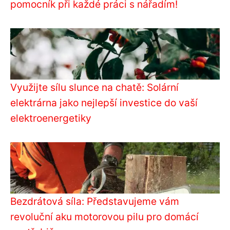
pomocník při každé práci s nářadím!
Využijte sílu slunce na chatě: Solární
elektrárna jako nejlepší investice do vaší
elektroenergetiky
Bezdrátová síla: Představujeme vám
revoluční aku motorovou pilu pro domácí