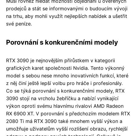
Musí rovněž hledat možnosti objednání u ověřených
prodejců a stát se informovanými o budoucím vývoji
na trhu, aby mohli využít nejlepších nabídek a ušetřit
své peníze.
Porovnání s konkurenčními modely
RTX 3090 je nejnovějším přírůstkem v kategorii
grafických karet společnosti Nvidia. Tento výkonný
model s sebou nese mnoho inovativních funkcí, které
z něj činí ještě lepší volbu pro hráče i profesionály.
Co se týká porovnání s konkurenčními modely, RTX
3090 stojí na vrcholu žebříčku a nabízí vynikající
výkon oproti svému hlavnímu rivalovi AMD Radeon
RX 6900 XT. V porovnání s předchozím modelem RTX
2080 Ti má RTX 3090 také mnohem vyšší výkon a
umožňuje uživatelům vyšší rozlišení obrazu, rychlejší