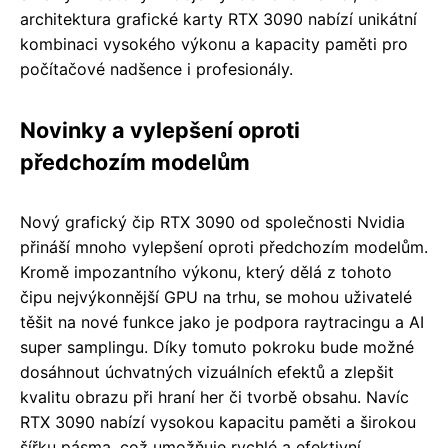
architektura grafické karty RTX 3090 nabízí unikátní
kombinaci vysokého výkonu a kapacity paměti pro
počítačové nadšence i profesionály.
Novinky a vylepšení oproti
předchozím modelům
Nový grafický čip RTX 3090 od společnosti Nvidia
přináší mnoho vylepšení oproti předchozím modelům.
Kromě impozantního výkonu, který dělá z tohoto
čipu nejvýkonnější GPU na trhu, se mohou uživatelé
těšit na nové funkce jako je podpora raytracingu a AI
super samplingu. Díky tomuto pokroku bude možné
dosáhnout úchvatných vizuálních efektů a zlepšit
kvalitu obrazu při hraní her či tvorbě obsahu. Navíc
RTX 3090 nabízí vysokou kapacitu paměti a širokou
šířku pásma, což umožňuje rychlé a efektivní