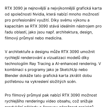
RTX 3090 je nejnovější a nejvýkonnější grafická karta
od společnosti Nvidia, která nabízí mnoho možností
pro profesionální využití. Díky svému výkonu a
kapacitám se RTX 3090 stává ideálním nástrojem pro
řadu oblastí, jako jsou např. architektura, design,
filmový průmysl nebo medicína.
V architektuře a designu může RTX 3090 umožnit
rychlejší renderování a vizualizaci modelů díky
technologiím Ray Tracing a AI-enhanced rendering. V
kombinaci s programy jako je SketchUp nebo
Blender dokáže tato grafická karta zkrátit dobu
potřebnou na vykreslení složitých scén.
Pro filmový průmysl pak nabízí RTX 3090 možnost
rychlejšího renderingu video obsahu, což snižuje
produkční náklady a časovou náročnost projektů.