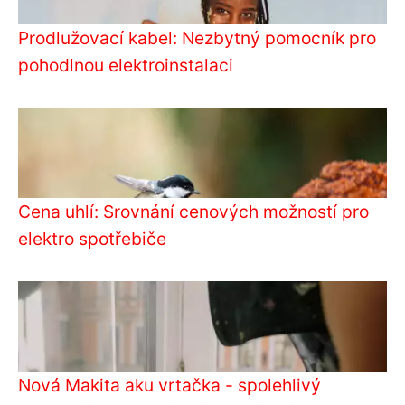
Prodlužovací kabel: Nezbytný pomocník pro
pohodlnou elektroinstalaci
Cena uhlí: Srovnání cenových možností pro
elektro spotřebiče
Nová Makita aku vrtačka - spolehlivý