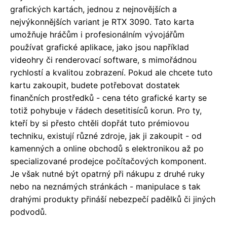
grafických kartách, jednou z nejnovějších a
nejvýkonnějších variant je RTX 3090. Tato karta
umožňuje hráčům i profesionálním vývojářům
používat grafické aplikace, jako jsou například
videohry či renderovací software, s mimořádnou
rychlostí a kvalitou zobrazení. Pokud ale chcete tuto
kartu zakoupit, budete potřebovat dostatek
finančních prostředků - cena této grafické karty se
totiž pohybuje v řádech desetitisíců korun. Pro ty,
kteří by si přesto chtěli dopřát tuto prémiovou
techniku, existují různé zdroje, jak ji zakoupit - od
kamenných a online obchodů s elektronikou až po
specializované prodejce počítačových komponent.
Je však nutné být opatrný při nákupu z druhé ruky
nebo na neznámých stránkách - manipulace s tak
drahými produkty přináší nebezpečí padělků či jiných
podvodů.