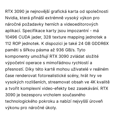
RTX 3090 je nejnovější grafická karta od společnosti
Nvidia, která přináší extrémně vysoký výkon pro
náročné požadavky herních a videoeditorových
aplikací. Specifikace karty jsou impozantní - má
10496 CUDA jader, 328 texture mapping jednotek a
112 ROP jednotek. K dispozici je také 24 GB GDDR6X
paměti s šířkou pásma až 936 GB/s. Tyto
komponenty umožňují RTX 3090 zvládat složité
výpočetní operace s mimořádnou rychlostí a
přesností. Díky této kartě mohou uživatelé v reálném
čase renderovat fotorealistické scény, hrát hry ve
vysokých rozlišeních, streamovat obsah ve 4K kvalitě
a tvořit komplexní video-efekty bez zasekávání. RTX
3090 je bezesporu vrcholem současného
technologického pokroku a nabízí nejvyšší úroveň
výkonu pro náročné úkoly.