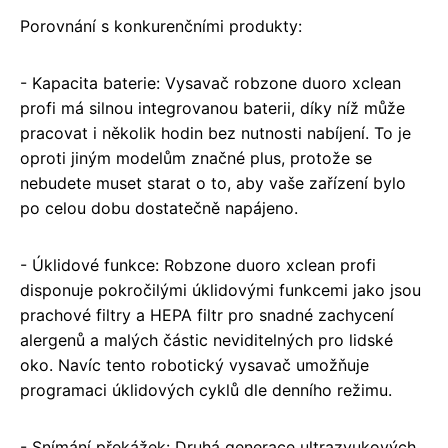
Porovnání s konkurenčními produkty:
- Kapacita baterie: Vysavač robzone duoro xclean
profi má silnou integrovanou baterii, díky níž může
pracovat i několik hodin bez nutnosti nabíjení. To je
oproti jiným modelům značné plus, protože se
nebudete muset starat o to, aby vaše zařízení bylo
po celou dobu dostatečně napájeno.
- Úklidové funkce: Robzone duoro xclean profi
disponuje pokročilými úklidovými funkcemi jako jsou
prachové filtry a HEPA filtr pro snadné zachycení
alergenů a malých částic neviditelných pro lidské
oko. Navíc tento robotický vysavač umožňuje
programaci úklidových cyklů dle denního režimu.
- Snímání překážek: Druhá generace ultrazvukových