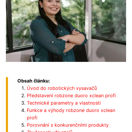
Obsah článku:
Úvod do robotických vysavačů
Představení robzone duoro xclean profi
Technické parametry a vlastnosti
Funkce a výhody robzone duoro xclean
profi
Porovnání s konkurenčními produkty