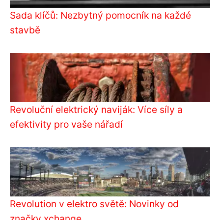
Sada klíčů: Nezbytný pomocník na každé
stavbě
Revoluční elektrický naviják: Více síly a
efektivity pro vaše nářadí
Revolution v elektro světě: Novinky od
značky xchange