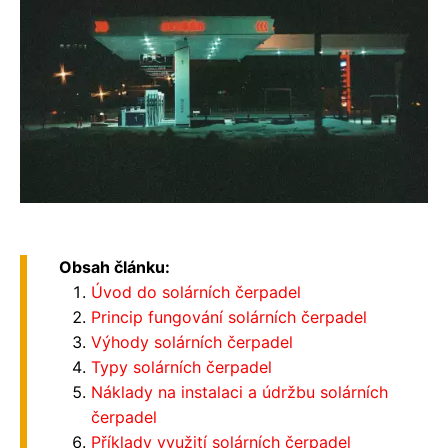
Obsah článku:
Úvod do solárních čerpadel
Princip fungování solárních čerpadel
Výhody solárních čerpadel
Typy solárních čerpadel
Náklady na instalaci a údržbu solárních
čerpadel
Příklady využití solárních čerpadel