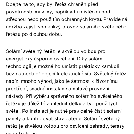
Dbejte na to, aby byl řetěz chráněn před
povětrnostními vlivy, například umístěním pod
střechou nebo použitím ochranných krytů. Pravidelná
údržba zajistí spolehlivý provoz solárního světelného
řetězu po dlouhou dobu.
Solární světelný řetěz je skvělou volbou pro
energeticky úsporné osvětlení. Díky solární
technologii je možné ho umístit prakticky kamkoli
bez nutnosti připojení k elektrické síti. Světelný řetěz
nabízí mnoho výhod, jako je šetrnost k životnímu
prostředí, snadná instalace a nulové provozní
náklady. Při výběru správného solárního světelného
řetězu je důležité zohlednit délku a typ použitých
světel. Po instalaci je nutné pravidelně čistit solární
panely a kontrolovat stav baterie. Solární světelný
řetěz je skvělou volbou pro osvícení zahrady, terasy
nebo balkonu.