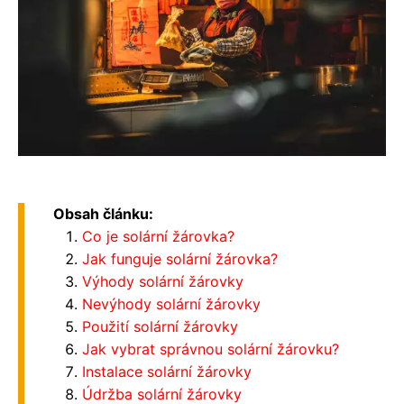
Obsah článku:
Co je solární žárovka?
Jak funguje solární žárovka?
Výhody solární žárovky
Nevýhody solární žárovky
Použití solární žárovky
Jak vybrat správnou solární žárovku?
Instalace solární žárovky
Údržba solární žárovky