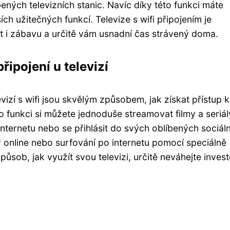
bených televizních stanic. Navíc díky této funkci máte
ch užitečných funkcí. Televize s wifi připojením je
i zábavu a určitě vám usnadní čas strávený doma.
řipojení u televizí
evizí s wifi jsou skvělým způsobem, jak získat přístup k
 funkci si můžete jednoduše streamovat filmy a seriál
nternetu nebo se přihlásit do svých oblíbených sociál
her online nebo surfování po internetu pomocí speciálně
ůsob, jak využít svou televizi, určitě neváhejte inves