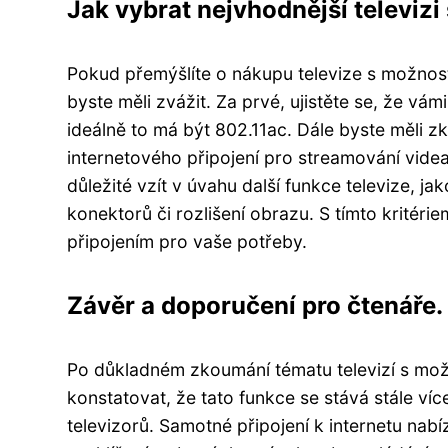
Jak vybrat nejvhodnější televizi 
Pokud přemýšlíte o nákupu televize s možností 
byste měli zvážit. Za prvé, ujistěte se, že vá
ideálně to má být 802.11ac. Dále byste měli z
internetového připojení pro streamování vid
důležité vzít v úvahu další funkce televize, j
konektorů či rozlišení obrazu. S tímto kritériem 
připojením pro vaše potřeby.
Závěr a doporučení pro čtenáře.
Po důkladném zkoumání tématu televizí s mož
konstatovat, že tato funkce se stává stále ví
televizorů. Samotné připojení k internetu nab