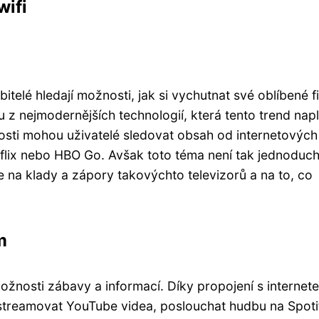
wifi
itelé hledají možnosti, jak si vychutnat své oblíbené f
z nejmodernějších technologií, která tento trend napl
žnosti mohou uživatelé sledovat obsah od internetových
tflix nebo HBO Go. Avšak toto téma není tak jednoduch
na klady a zápory takovýchto televizorů a na to, co
m
ožnosti zábavy a informací. Díky propojení s internet
, streamovat YouTube videa, poslouchat hudbu na Spoti