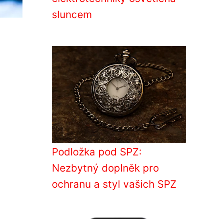
sluncem
Podložka pod SPZ:
Nezbytný doplněk pro
ochranu a styl vašich SPZ