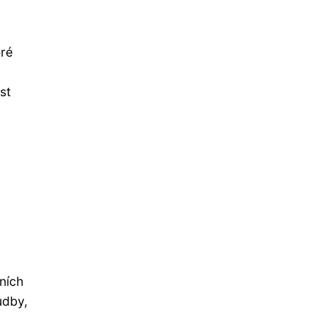
eré
st
ních
udby,