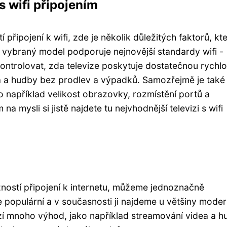
s wifi připojením
připojení k wifi, zde je několik důležitých faktorů, kt
mi vybraný model podporuje nejnovější standardy wifi -
kontrolovat, zda televize poskytuje dostatečnou rychlo
ea a hudby bez prodlev a výpadků. Samozřejmě je také
ako například velikost obrazovky, rozmístění portů a
na mysli si jistě najdete tu nejvhodnější televizi s wifi
ností připojení k internetu, můžeme jednoznačně
ce populární a v současnosti ji najdeme u většiny moder
ízí mnoho výhod, jako například streamování videa a h