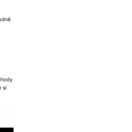
hodně
výhody
 si