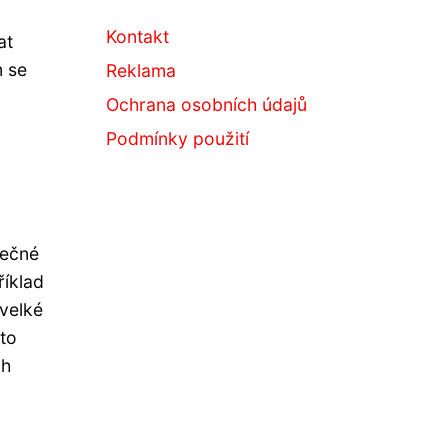
Kontakt
at
m se
Reklama
Ochrana osobních údajů
Podmínky použití
tečné
říklad
 velké
sto
ch