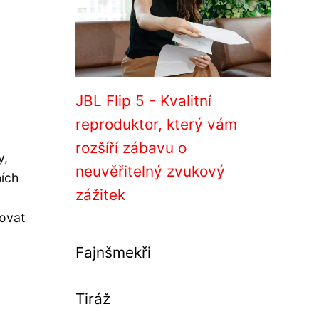
JBL Flip 5 - Kvalitní
reproduktor, který vám
rozšíří zábavu o
y,
neuvěřitelný zvukový
ních
zážitek
tovat
Fajnšmekři
Tiráž