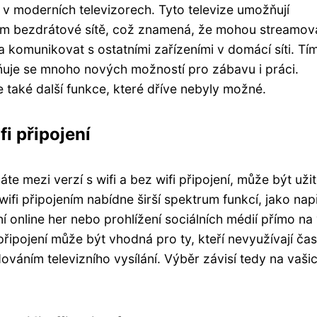
í v moderních televizorech. Tyto televize umožňují
tvím bezdrátové sítě, což znamená, že mohou streamov
 a komunikovat s ostatními zařízeními v domácí síti. Tí
pňuje se mnoho nových možností pro zábavu i práci.
le také další funkce, které dříve nebyly možné.
fi připojení
áte mezi verzí s wifi a bez wifi připojení, může být uži
ifi připojením nabídne širší spektrum funkcí, jako nap
í online her nebo prohlížení sociálních médií přímo na
připojení může být vhodná pro ty, kteří nevyužívají ča
ováním televizního vysílání. Výběr závisí tedy na vaši