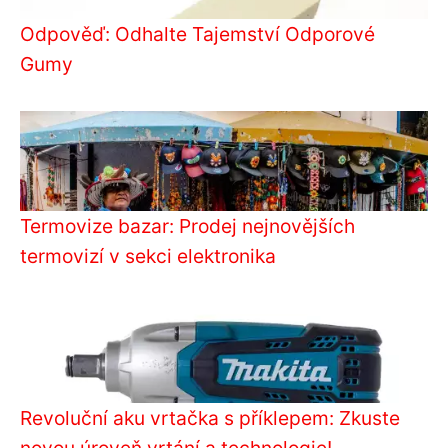
Odpověď: Odhalte Tajemství Odporové
Gumy
Termovize bazar: Prodej nejnovějších
termovizí v sekci elektronika
Revoluční aku vrtačka s příklepem: Zkuste
novou úroveň vrtání a technologie!