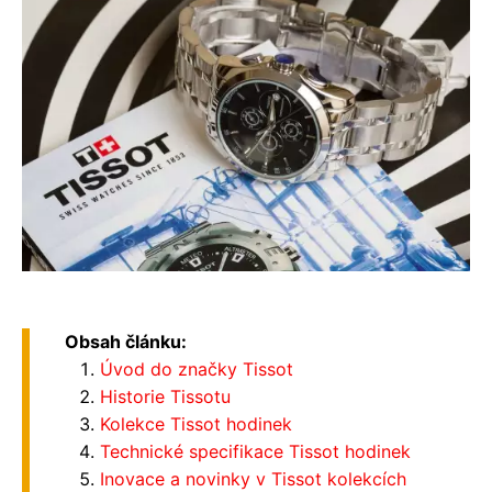
Obsah článku:
Úvod do značky Tissot
Historie Tissotu
Kolekce Tissot hodinek
Technické specifikace Tissot hodinek
Inovace a novinky v Tissot kolekcích