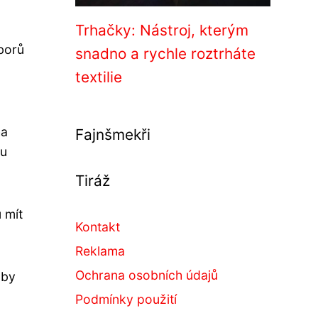
Trhačky: Nástroj, kterým
uborů
snadno a rychle roztrháte
textilie
ha
Fajnšmekři
mu
Tiráž
 mít
Kontakt
Reklama
Ochrana osobních údajů
aby
Podmínky použití