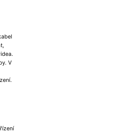
kabel
t,
idea.
by. V
zení.
řízení