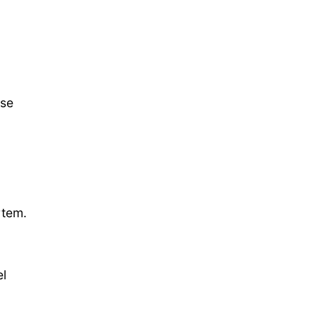
 se
rtem.
el