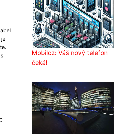
kabel
 je
te.
Mobilcz: Váš nový telefon
 s
čeká!
-C