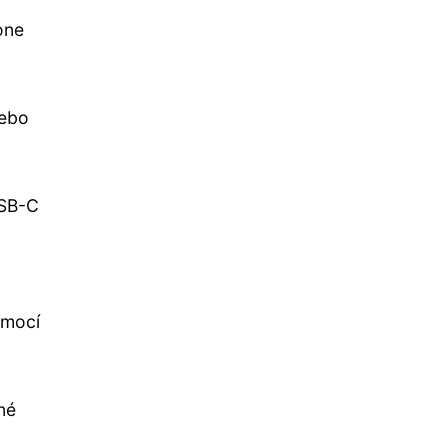
one
nebo
USB-C
omocí
né