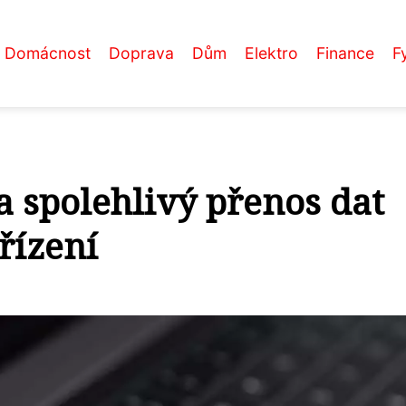
Domácnost
Doprava
Dům
Elektro
Finance
F
a spolehlivý přenos dat
řízení