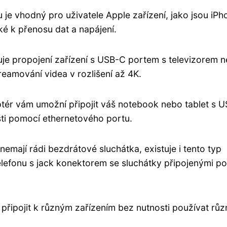
 je vhodný pro uživatele Apple zařízení, jako jsou iPh
aké k přenosu dat a napájení.
je propojení zařízení s USB-C portem s televizorem 
amování videa v rozlišení až 4K.
ptér vám umožní připojit váš notebook nebo tablet s 
šti pomocí ethernetového portu.
emají rádi bezdrátové sluchátka, existuje i tento typ
elefonu s jack konektorem se sluchátky připojenými p
připojit k různým zařízením bez nutnosti používat růz