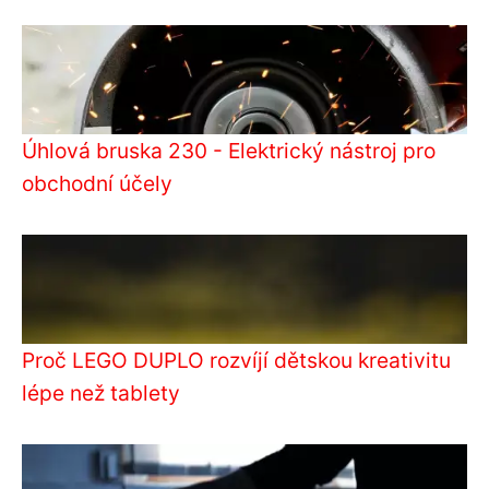
Úhlová bruska 230 - Elektrický nástroj pro
obchodní účely
Proč LEGO DUPLO rozvíjí dětskou kreativitu
lépe než tablety