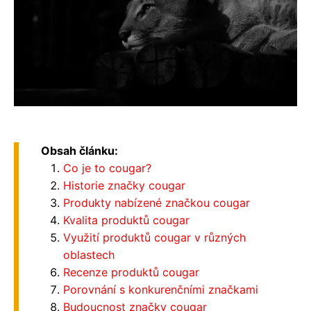
Obsah článku:
Co je to cougar?
Historie značky cougar
Produkty nabízené značkou cougar
Kvalita produktů cougar
Využití produktů cougar v různých
oblastech
Recenze produktů cougar
Porovnání s konkurenčními značkami
Budoucnost značky cougar