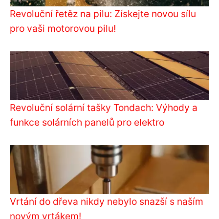
Revoluční řetěz na pilu: Získejte novou sílu
pro vaši motorovou pilu!
Revoluční solární tašky Tondach: Výhody a
funkce solárních panelů pro elektro
Vrtání do dřeva nikdy nebylo snazší s naším
novým vrtákem!