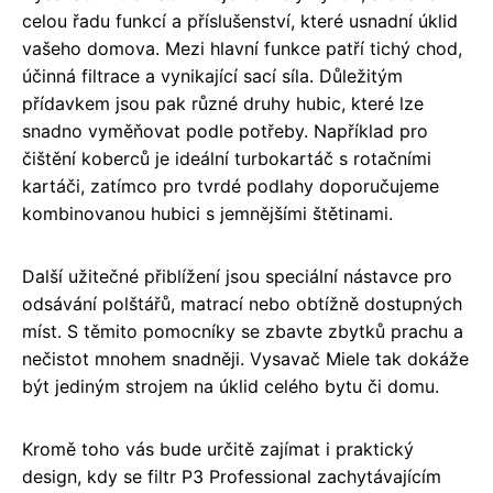
celou řadu funkcí a příslušenství, které usnadní úklid
vašeho domova. Mezi hlavní funkce patří tichý chod,
účinná filtrace a vynikající sací síla. Důležitým
přídavkem jsou pak různé druhy hubic, které lze
snadno vyměňovat podle potřeby. Například pro
čištění koberců je ideální turbokartáč s rotačními
kartáči, zatímco pro tvrdé podlahy doporučujeme
kombinovanou hubici s jemnějšími štětinami.
Další užitečné přiblížení jsou speciální nástavce pro
odsávání polštářů, matrací nebo obtížně dostupných
míst. S těmito pomocníky se zbavte zbytků prachu a
nečistot mnohem snadněji. Vysavač Miele tak dokáže
být jediným strojem na úklid celého bytu či domu.
Kromě toho vás bude určitě zajímat i praktický
design, kdy se filtr P3 Professional zachytávajícím