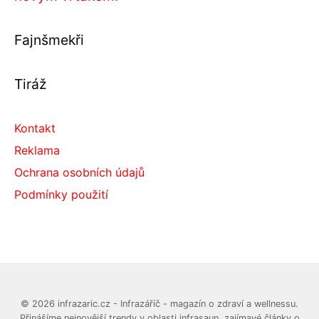
Fajnšmekři
Tiráž
Kontakt
Reklama
Ochrana osobních údajů
Podmínky použití
© 2026 infrazaric.cz - Infrazáříč - magazín o zdraví a wellnessu.
Přinášíme nejnovější trendy v oblasti infrasaun, zajímavé články o