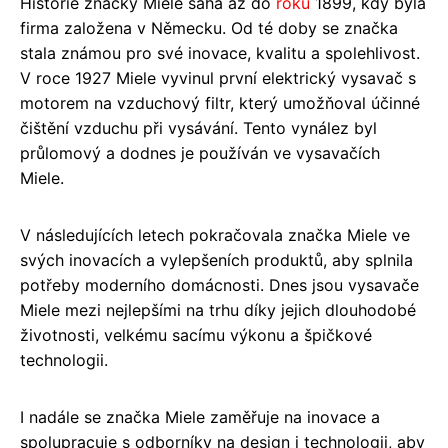
Historie značky Miele sahá až do
roku
1899, kdy byla
firma založena v Německu. Od té doby se značka
stala známou pro své inovace, kvalitu a spolehlivost.
V roce 1927 Miele vyvinul první elektrický vysavač s
motorem na vzduchový filtr, který umožňoval účinné
čištění vzduchu při vysávání. Tento vynález byl
průlomový a dodnes je používán ve vysavačích
Miele.
V následujících letech pokračovala značka Miele ve
svých inovacích a vylepšeních produktů, aby splnila
potřeby moderního domácnosti. Dnes jsou vysavače
Miele mezi nejlepšími na trhu díky jejich dlouhodobé
životnosti, velkému sacímu výkonu a špičkové
technologii.
I nadále se značka Miele zaměřuje na inovace a
spolupracuje s odborníky na design i technologii, aby