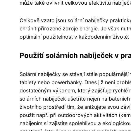
může také ovlivnit celkovou efektivitu nabíječ
Celkově vzato jsou solární nabíječky praktick
chránit přirozené zdroje energie. Je však nut
optimální použitelnost v každodenním životě.
Použití solárních nabíječek v pr
Solární nabíječky se stávají stále populárnější
tablety nebo powerbanky. Dnes již není problém
dostatečným výkonem, který zajišťuje rychlé 
solárních nabíječek ušetříte nejen na bateriích
životního prostředí tím, že snižujete svou závis
použít např. při outdoorových aktivitách (kemp
nabijením si zajistite spolehlivou a ekologick