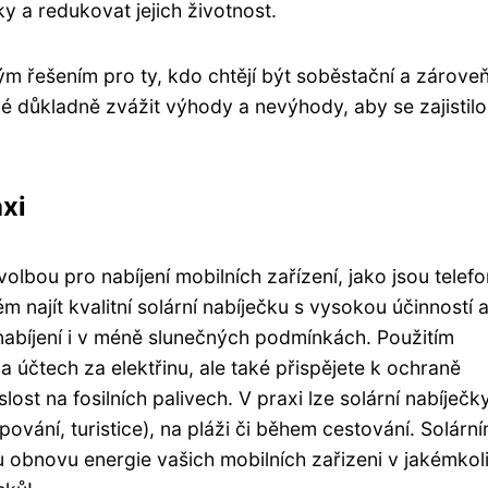
ky a redukovat jejich životnost.
ým řešením pro ty, kdo chtějí být soběstační a zároveň
né důkladně zvážit výhody a nevýhody, aby se zajistilo
axi
 volbou pro nabíjení mobilních zařízení, jako jsou telefo
 najít kvalitní solární nabíječku s vysokou účinností 
nabíjení i v méně slunečných podmínkách. Použitím
 a účtech za elektřinu, ale také přispějete k ochraně
lost na fosilních palivech. V praxi lze solární nabíječk
ování, turistice), na pláži či během cestování. Solárn
ou obnovu energie vašich mobilních zařizeni v jakémkol