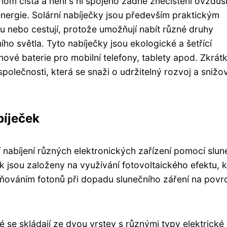
enom čistá a není s ní spojeno žádné znečištění ovzduší
 energie. Solární nabíječky jsou především praktickým
ku nebo cestují, protože umožňují nabít různé druhy
ho světla. Tyto nabíječky jsou ekologické a šetřící
ové baterie pro mobilní telefony, tablety apod. Zkrát
společnosti, která se snaži o udržitelný rozvoj a snižo
bíječek
í nabíjení různých elektronických zařízení pomocí slun
ek jsou založeny na využívání fotovoltaického efektu, k
ováním fotonů při dopadu slunečního záření na povr
é se skládají ze dvou vrstev s různými typy elektrické