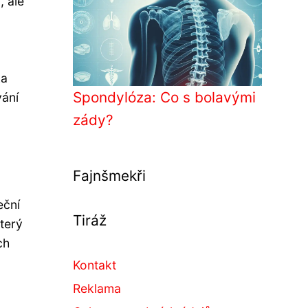
, ale
ka
Spondylóza: Co s bolavými
vání
zády?
Fajnšmekři
eční
Tiráž
terý
ch
Kontakt
Reklama