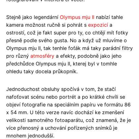
Stejně jako legendární
Olympus mju II
nabízí tahle
kamera možnost ručně si pohrát s
expozicí
a
ostrostí, což je fakt super pro ty, co chtějí mít fotky
přesně podle svého gusta. No a když už mluvíme o
Olympus mju II, tak tenhle foťák má taky parádní filtry
pro různý
atmosféry
a efekty, podobně jako jeho
předchůdce Olympus mju II, kterej byl v tomhle
ohledu taky docela průkopník.
Jednoduchost obsluhy spočívá v tom, že stačí
nafoťovat scénu nebo portrét a po krátké chvíli se
objeví fotografie na speciálním papíru ve formátu 86
x 54 mm. U této verze navíc dochází ke zmenšení
velikosti samotného fotoaparátu, což znamená, že je
více přenosný a uchování pořízených snímků je
mnohem jednodušší.