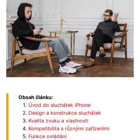
Obsah článku:
Úvod do sluchátek iPhone
Design a konstrukce sluchátek
Kvalita zvuku a vlastnosti
Kompatibilita s různými zařízeními
Funkce ovládání