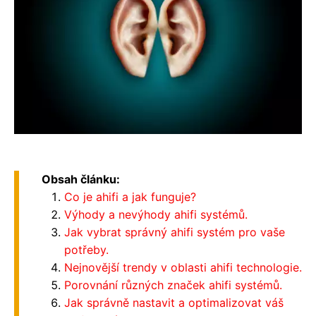
Obsah článku:
Co je ahifi a jak funguje?
Výhody a nevýhody ahifi systémů.
Jak vybrat správný ahifi systém pro vaše
potřeby.
Nejnovější trendy v oblasti ahifi technologie.
Porovnání různých značek ahifi systémů.
Jak správně nastavit a optimalizovat váš