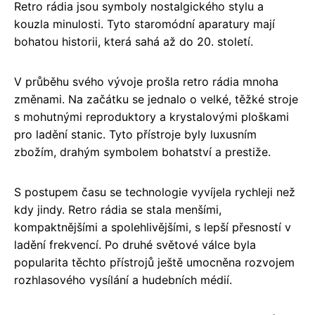
Retro rádia jsou symboly nostalgického stylu a
kouzla minulosti. Tyto staromódní aparatury mají
bohatou historii, která sahá až do 20. století.
V průběhu svého vývoje prošla retro rádia mnoha
změnami. Na začátku se jednalo o velké, těžké stroje
s mohutnými reproduktory a krystalovými ploškami
pro ladění stanic. Tyto přístroje byly luxusním
zbožím, drahým symbolem bohatství a prestiže.
S postupem času se technologie vyvíjela rychleji než
kdy jindy. Retro rádia se stala menšími,
kompaktnějšími a spolehlivějšími, s lepší přesností v
ladění frekvencí. Po druhé světové válce byla
popularita těchto přístrojů ještě umocněna rozvojem
rozhlasového vysílání a hudebních médií.