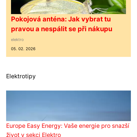
Pokojová anténa: Jak vybrat tu
pravou a nespálit se při nákupu
elektro
05. 02. 2026
Elektrotipy
Europe Easy Energy: Vaše energie pro snazší
život v sekci Elektro