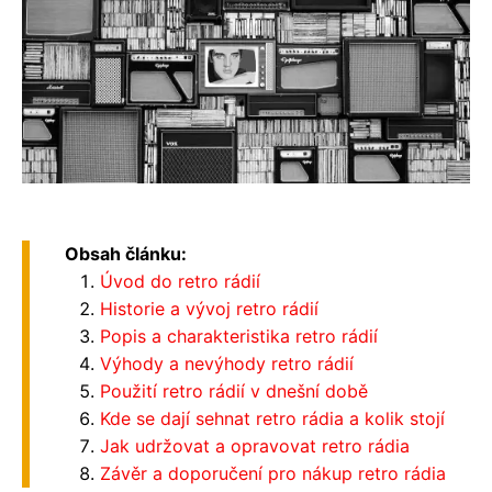
Obsah článku:
Úvod do retro rádií
Historie a vývoj retro rádií
Popis a charakteristika retro rádií
Výhody a nevýhody retro rádií
Použití retro rádií v dnešní době
Kde se dají sehnat retro rádia a kolik stojí
Jak udržovat a opravovat retro rádia
Závěr a doporučení pro nákup retro rádia