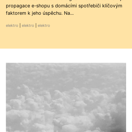
propagace e-shopu s domácími spotřebiči klíčovým
faktorem k jeho úspěchu. Na...
elektro
|
elektro
|
elektro