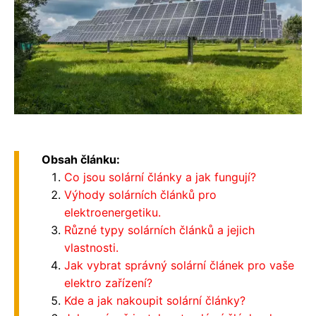
Obsah článku:
Co jsou solární články a jak fungují?
Výhody solárních článků pro
elektroenergetiku.
Různé typy solárních článků a jejich
vlastnosti.
Jak vybrat správný solární článek pro vaše
elektro zařízení?
Kde a jak nakoupit solární články?