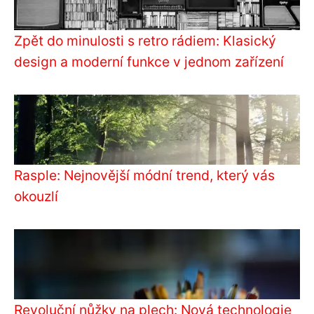
Zpět do minulosti s retro rádiem: Klasický
design a moderní funkce v jednom zařízení
Rasple: Nejnovější módní trend, který vás
okouzlí
Revoluční nůžky na plech: Nová technologie