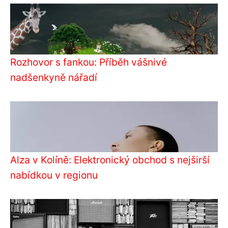
Rozhovor s fankou: Příběh vášnivé
nadšenkyně nářadí
Alza v Kolíně: Elektronický obchod s nejširší
nabídkou v regionu