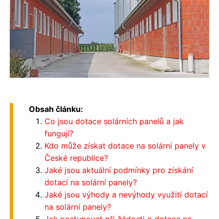
Obsah článku:
Co jsou dotace solárních panelů a jak
fungují?
Kdo může získat dotace na solární panely v
České republice?
Jaké jsou aktuální podmínky pro získání
dotací na solární panely?
Jaké jsou výhody a nevýhody využití dotací
na solární panely?