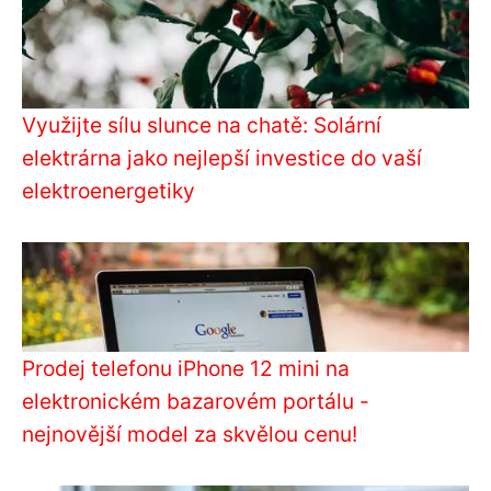
Využijte sílu slunce na chatě: Solární
elektrárna jako nejlepší investice do vaší
elektroenergetiky
Prodej telefonu iPhone 12 mini na
elektronickém bazarovém portálu -
nejnovější model za skvělou cenu!