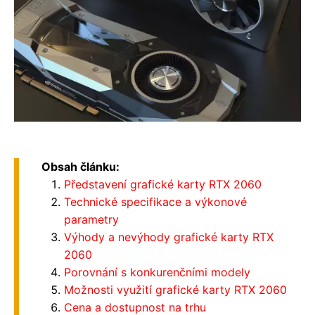
Obsah článku:
Představení grafické karty RTX 2060
Technické specifikace a výkonové
parametry
Výhody a nevýhody grafické karty RTX
2060
Porovnání s konkurenčními modely
Možnosti využití grafické karty RTX 2060
Cena a dostupnost na trhu