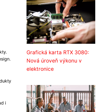
kty.
Grafická karta RTX 3080:
esign.
Nová úroveň výkonu v
elektronice
odukty
d i