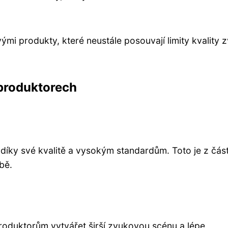
mi produkty, které neustále posouvají limity kvality 
produktorech
íky své kvalitě a vysokým standardům. Toto je z část
obě.
roduktorům vytvářet širší zvukovou scénu a lépe