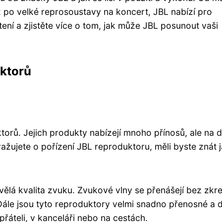
 po velké reprosoustavy na koncert, JBL nabízí pro
tení a zjistěte více o tom, jak může JBL posunout vaši
ktorů
ktorů. Jejich produkty nabízejí mnoho přínosů, ale na 
ažujete o pořízení JBL reproduktoru, měli byste znát 
ělá kvalita zvuku. Zvukové vlny se přenášejí bez zkre
le jsou tyto reproduktory velmi snadno přenosné a d
přáteli, v kanceláři nebo na cestách.