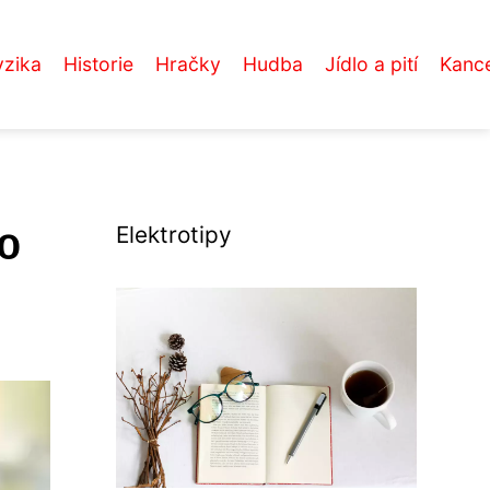
yzika
Historie
Hračky
Hudba
Jídlo a pití
Kance
o
Elektrotipy