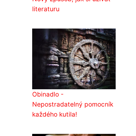
literaturu
Obinadlo -
Nepostradatelný pomocník
každého kutila!