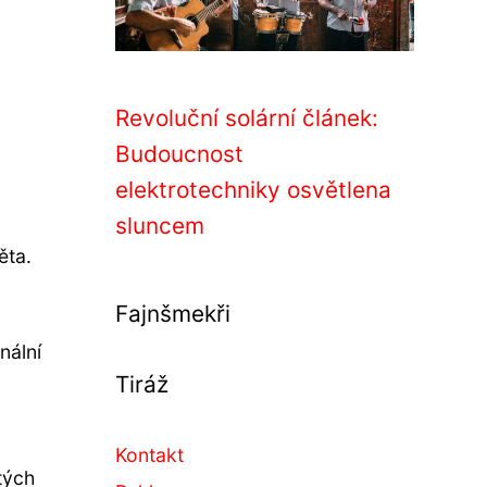
Revoluční solární článek:
Budoucnost
elektrotechniky osvětlena
sluncem
ěta.
Fajnšmekři
nální
Tiráž
Kontakt
tých