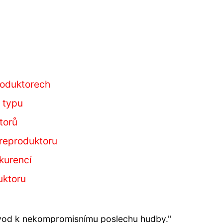
roduktorech
 typu
torů
reproduktoru
kurencí
uktoru
úvod k nekompromisnímu poslechu hudby."