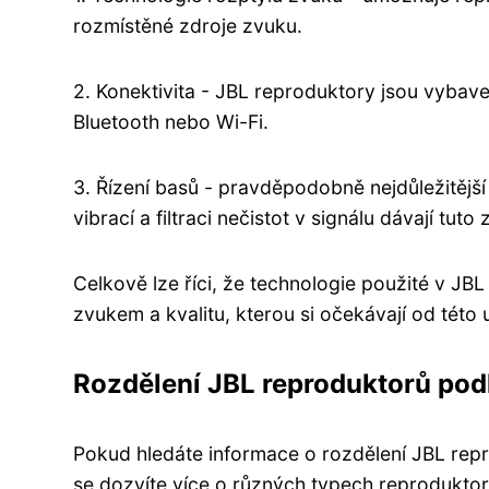
rozmístěné zdroje zvuku.
2. Konektivita - JBL reproduktory jsou vybav
Bluetooth nebo Wi-Fi.
3. Řízení basů - pravděpodobně nejdůležitějš
vibrací a filtraci nečistot v signálu dávají tu
Celkově lze říci, že technologie použité v J
zvukem a kvalitu, kterou si očekávají od této
Rozdělení JBL reproduktorů pod
Pokud hledáte informace o rozdělení JBL repr
se dozvíte více o různých typech reproduktorů