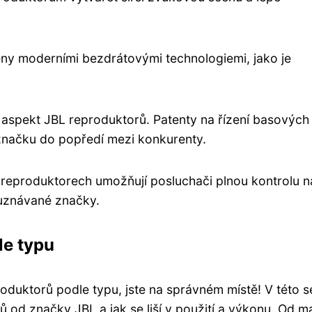
eny moderními bezdrátovými technologiemi, jako je
í aspekt JBL reproduktorů. Patenty na řízení basových
to značku do popředí mezi konkurenty.
BL reproduktorech umožňují posluchači plnou kontrolu 
 uznávané značky.
le typu
oduktorů podle typu, jste na správném místě! V této s
 od značky JBL a jak se liší v použití a výkonu. Od m