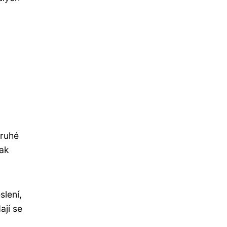
druhé
jak
slení,
ají se