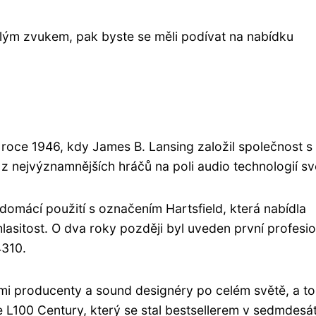
alým zvukem, pak byste se měli podívat na nabídku
v roce 1946, kdy James B. Lansing založil společnost s
z nejvýznamnějších hráčů na poli audio technologií sv
 domácí použití s označením Hartsfield, která nabídla
asitost. O dva roky později byl uveden první profesio
4310.
mi producenty a sound designéry po celém světě, a to
e L100 Century, který se stal bestsellerem v sedmdesá