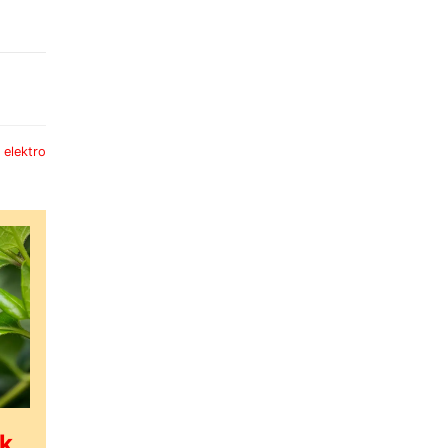
:
elektro
ak