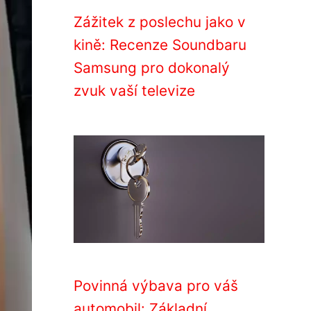
Zážitek z poslechu jako v
kině: Recenze Soundbaru
Samsung pro dokonalý
zvuk vaší televize
Povinná výbava pro váš
automobil: Základní