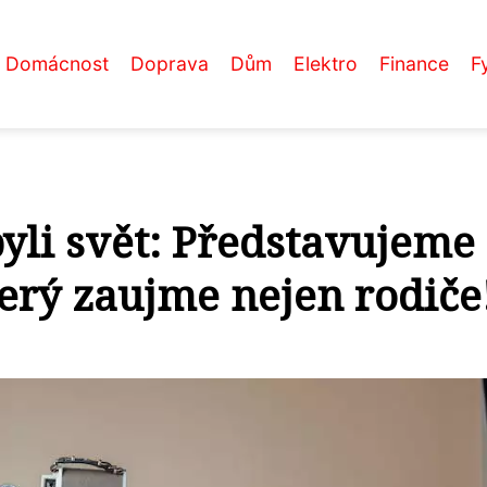
Domácnost
Doprava
Dům
Elektro
Finance
F
yli svět: Představujeme
terý zaujme nejen rodiče