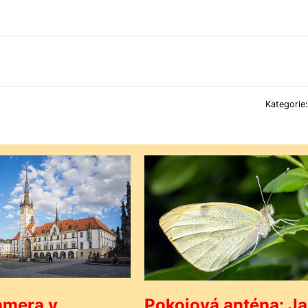
Kategorie
mera v
Pokojová anténa: J