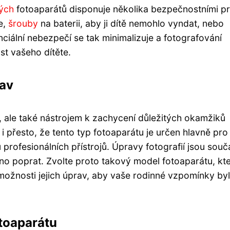
ých
fotoaparátů disponuje několika bezpečnostními pr
e,
šrouby
na baterii, aby ji dítě nemohlo vyndat, nebo
nciální nebezpečí se tak minimalizuje a fotografování
t vašeho dítěte.
rav
 ale také nástrojem k zachycení důležitých okamžiků
e i přesto, že tento typ fotoaparátu je určen hlavně pro 
 profesionálních přístrojů. Úpravy fotografií jsou souč
dno poprat. Zvolte proto takový model fotoaparátu, kt
 možnosti jejich úprav, aby vaše rodinné vzpomínky by
toaparátu