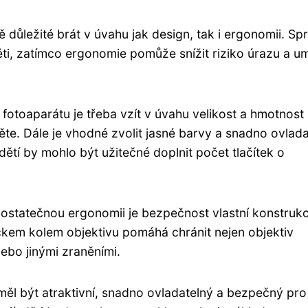
ě důležité brát v úvahu jak design, tak i ergonomii. Sp
děti, zatímco ergonomie pomůže snížit riziko úrazu a u
fotoaparátu je třeba vzít v úvahu velikost a hmotnost
ěte. Dále je vhodné zvolit jasné barvy a snadno ovlad
dětí by mohlo být užitečné doplnit počet tlačítek o
dostatečnou ergonomii je bezpečnost vlastní konstrukc
čkem kolem objektivu pomáhá chránit nejen objektiv
ebo jinými zraněními.
ěl být atraktivní, snadno ovladatelný a bezpečný pro