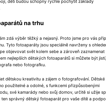
pojí, děti budou schopny rychle pochytit základy
.
oaparátů na trhu
m zdá výběr těžký a nejasný. Proto jsme pro vás připr
rhu. Tyto fotoaparáty jsou speciálně navrženy s ohled
lépe objevovat svět kolem sebe a zároveň zaznamenat
m nejlepších dětských fotoaparátů si můžete být jistí
ografa nebo fotografku.
et dětskou kreativitu a zájem o fotografování. Dětské
no použitelné a odolné, s funkcemi přizpůsobenými
írodu, své kamarády nebo svůj domov, určitě si užije s
si ten správný dětský fotoaparát pro vaše dítě a podpo