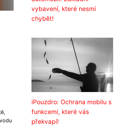
vybavení, které nesmí
chybět!
iPouzdro: Ochrana mobilu s
funkcemi, které vás
tě,
úvodu
překvapí!