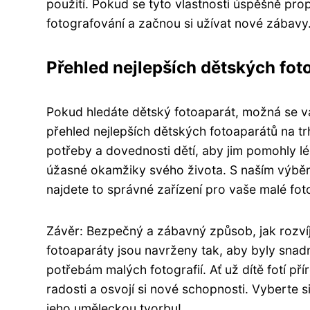
použití. Pokud se tyto vlastnosti úspěšně pro
fotografování a začnou si užívat nové zábavy
Přehled nejlepších dětských fot
Pokud hledáte dětský fotoaparát, možná se vá
přehled nejlepších dětských fotoaparátů na t
potřeby a dovednosti dětí, aby jim pomohly 
úžasné okamžiky svého života. S naším výběre
najdete to správné zařízení pro vaše malé fot
Závěr: Bezpečný a zábavný způsob, jak rozvíj
fotoaparáty jsou navrženy tak, aby byly snad
potřebám malých fotografií. Ať už dítě fotí př
radosti a osvojí si nové schopnosti. Vyberte 
jeho uměleckou tvorbu!