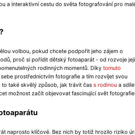
u a interaktivní cestu do světa fotografování pro mal
t?
vělou volbou, pokud chcete podpořit jeho zájem o
odů, proč si pořídit dětský fotoaparát - od rozvoje jej
zapomenutelných rodinných momentů. Díky
tomuto
ebe prostřednictvím fotografie a tím rozvíjet svou
 to také skvělý způsob, jak trávit čas
s rodinou
a sdíle
et možnost začít objevovat fascinující svět fotografie
otoaparátu
t naprosto klíčové. Bez nich by totiž hrozilo riziko ú