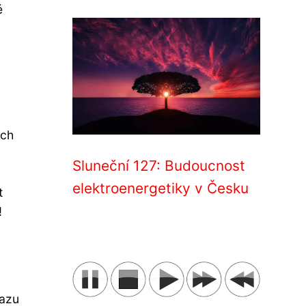
é
ich
Sluneční 127: Budoucnost
elektroenergetiky v Česku
t
!
razu