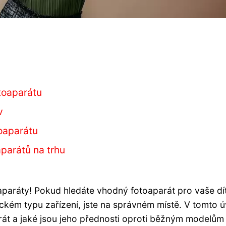
toaparátu
v
oaparátu
aparátů na trhu
paráty! Pokud hledáte vhodný fotoaparát pro vaše dí
ckém typu zařízení, jste na správném místě. V tomto 
arát a jaké jsou jeho přednosti oproti běžným modelům