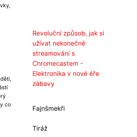
vky,
Revoluční způsob, jak si
užívat nekonečné
streamování s
Chromecastem -
Elektronika v nové éře
děti,
zábavy
ástí
erý
ly co
Fajnšmekři
Tiráž