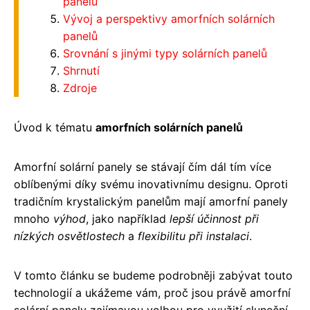
panelů
Vývoj a perspektivy amorfních solárních
panelů
Srovnání s jinými typy solárních panelů
Shrnutí
Zdroje
Úvod k tématu
amorfních solárních panelů
Amorfní solární panely se stávají čím dál tím více
oblíbenými díky svému inovativnímu designu. Oproti
tradičním krystalickým panelům mají amorfní panely
mnoho
výhod
, jako například
lepší účinnost při
nízkých osvětlostech
a
flexibilitu při instalaci
.
V tomto článku se budeme podrobněji zabývat touto
technologií a ukážeme vám, proč jsou právě amorfní
solární panely zajímavou volbou pro využití sluneční