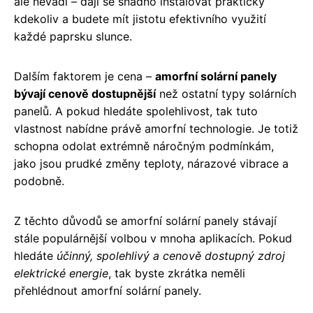
ale nevadí – dají se snadno instalovat prakticky
kdekoliv a budete mít jistotu efektivního využití
každé paprsku slunce.
Dalším faktorem je cena –
amorfní solární panely
bývají cenově dostupnější
než ostatní typy solárních
panelů. A pokud hledáte spolehlivost, tak tuto
vlastnost nabídne právě amorfní technologie. Je totiž
schopna odolat extrémně náročným podmínkám,
jako jsou prudké změny teploty, nárazové vibrace a
podobně.
Z těchto důvodů se amorfní solární panely stávají
stále populárnější volbou v mnoha aplikacích. Pokud
hledáte
účinný, spolehlivý a cenově dostupný zdroj
elektrické energie
, tak byste zkrátka neměli
přehlédnout amorfní solární panely.