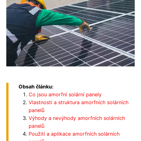
Obsah článku:
Co jsou amorfní solární panely
Vlastnosti a struktura amorfních solárních
panelů
Výhody a nevýhody amorfních solárních
panelů
Použití a aplikace amorfních solárních