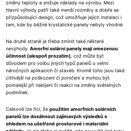
změny teploty a snižuje náklady na výrobu. Mezi
hlavní výhody patří také menší rozměry a dobře se
přizpůsobující design, což umožňuje jejich instalaci i
tam, kde by běžné krystalické panely nebyly vhodné.
Na druhé straně je třeba zmínit také některé
nevýhody.
Amorfní solární panely mají omezenou
účinnost (alespoň prozatím)
, což může být
důvodem pro volbu jiných typů panelů u velmi
náročných aplikacích či staveb. Kromě toho jsou také
citlivější na poškození či poničení
a mohou být
pomalejší při nabíjení či reakci na změny světelných
podmínek.
Celkově lze říci, že
použitím amorfních solárních
panelů lze dosáhnout zajímavých výsledků s
ohledem na ušetřené prostorové i materiální
náklady
. Je ale třeba si zvážit, zda nevyužít jiné typy