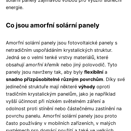
energie.
Co jsou amorfní solární panely
Amorfní solární panely jsou fotovoltaické panely s
netradičním uspořádáním krystalických struktur.
Jedná se o velmi tenké vrstvy materiálů, které
obsahují
amorfní křemík
nebo jiný polovodič. Tyto
panely jsou navrženy tak, aby byly
flexibilní
a
snadno přizpůsobitelné různým povrchům
. Díky své
jedinečné struktuře mají některé
výhody
oproti
tradičním krystalickým panelům, jako je například
vyšší účinnost při nízkém světelném záření a
odolnost proti stínění nebo částečnému zastínění na
povrchu panelu. Amorfní solární panely jsou proto
často používány v mobilních zařízeních, v malých
systémech pro domácí použití a také ve velkých