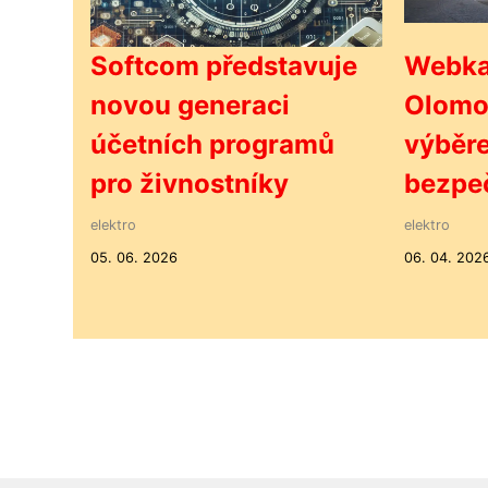
Softcom představuje
Webka
novou generaci
Olomo
účetních programů
výběr
pro živnostníky
bezpe
elektro
elektro
05. 06. 2026
06. 04. 202