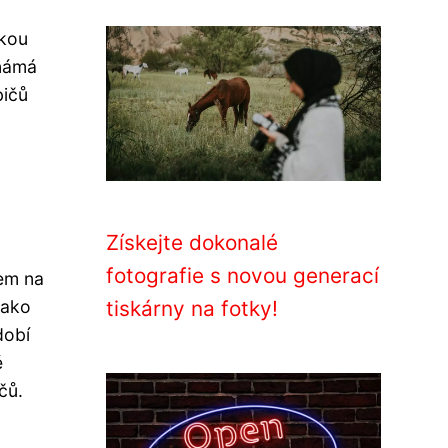
okou
známá
bičů
Získejte dokonalé
fotografie s novou generací
zem na
tiskárny na fotky!
jako
dobí
é
čů.