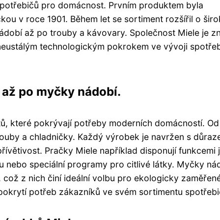
spotřebičů pro domácnost. Prvním produktem byla
ou v roce 1901. Během let se sortiment rozšířil o šir
nádobí až po trouby a kávovary. Společnost Miele je 
 neustálým technologickým pokrokem ve vývoji spotře
k až po myčky nádobí.
tů, které pokrývají potřeby moderních domácností. Od
rouby a chladničky. Každý výrobek je navržen s důra
 přívětivost. Pračky Miele například disponují funkcemi 
 nebo speciální programy pro citlivé látky. Myčky ná
, což z nich činí ideální volbu pro ekologicky zaměřen
pokrytí potřeb zákazníků ve svém sortimentu spotřebi