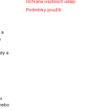
Ochrana osobních údajů
Podmínky použití
 a
a
ody a
u
 nebo