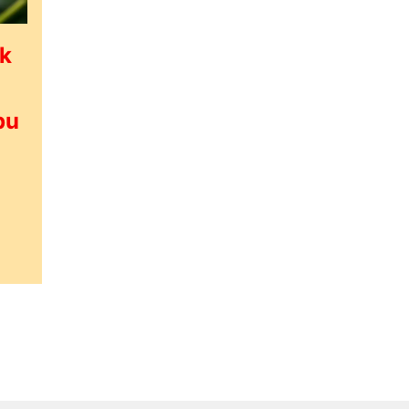
ak
pu