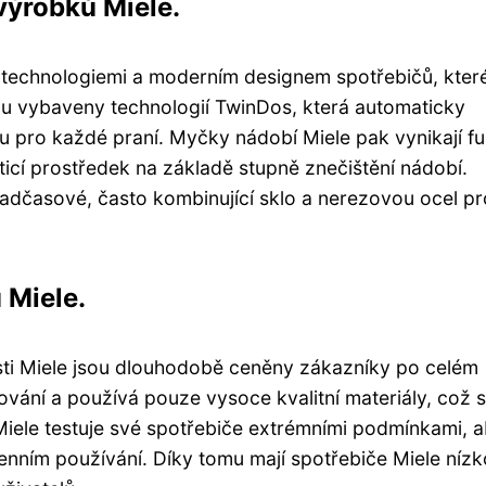
výrobků Miele.
i technologiemi a moderním designem spotřebičů, kter
sou vybaveny technologií TwinDos, která automaticky
u pro každé praní. Myčky nádobí Miele pak vynikají fu
icí prostředek na základě stupně znečištění nádobí.
nadčasové, často kombinující sklo a nerezovou ocel pr
 Miele.
osti Miele jsou dlouhodobě ceněny zákazníky po celém
ování a používá pouze vysoce kvalitní materiály, což 
 Miele testuje své spotřebiče extrémními podmínkami, 
odenním používání. Díky tomu mají spotřebiče Miele níz