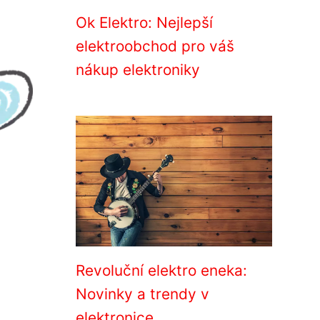
Ok Elektro: Nejlepší
elektroobchod pro váš
nákup elektroniky
Revoluční elektro eneka:
Novinky a trendy v
elektronice