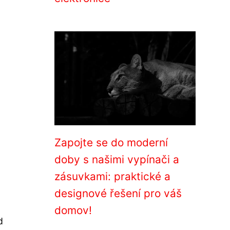
Zapojte se do moderní
doby s našimi vypínači a
zásuvkami: praktické a
designové řešení pro váš
domov!
d