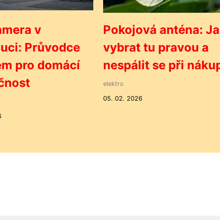
mera v
Pokojová anténa: J
uci: Průvodce
vybrat tu pravou a
em pro domácí
nespálit se při náku
čnost
elektro
05. 02. 2026
6