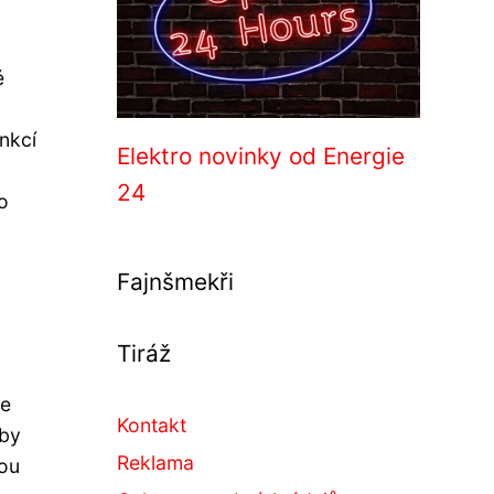
é
nkcí
Elektro novinky od Energie
24
o
Fajnšmekři
Tiráž
se
Kontakt
aby
Reklama
kou