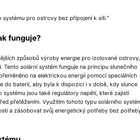
systému pro ostrovy bez připojení k síti."
jak funguje?
vnějších způsobů výroby energie pro izolované ostrovy,
ti. Tento solární systém funguje na principu slunečního
 přeměněno na elektrickou energii pomocí speciálních
ie do baterií, aby byla k dispozici i v době, kdy slunce
 systému jsou také regulátory napětí, které zajistí
před přetěžením. Využitím tohoto typu solárního systé
ti a zásobovat svůj energetický potřeby bez potřeb
ystému