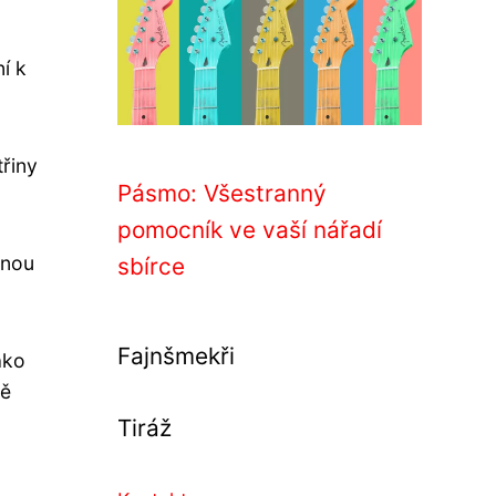
í k
třiny
Pásmo: Všestranný
pomocník ve vaší nářadí
dnou
sbírce
Fajnšmekři
ako
ně
Tiráž