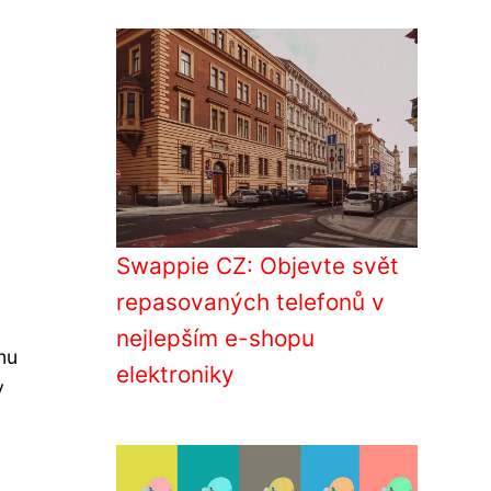
Swappie CZ: Objevte svět
repasovaných telefonů v
nejlepším e-shopu
mu
elektroniky
y