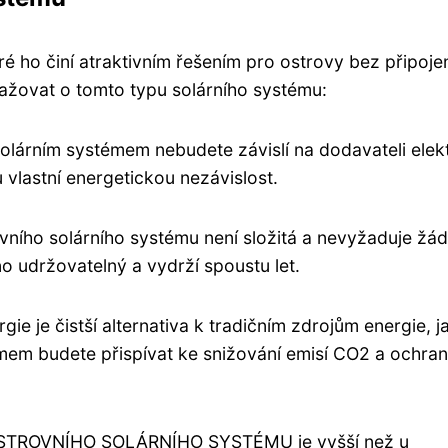
 ho činí atraktivním řešením pro ostrovy bez připojen
uvažovat o tomto typu solárního systému:
m solárním systémem nebudete závislí na dodavateli elek
 vlastní energetickou nezávislost.
ovního solárního systému není složitá a nevyžaduje žá
 udržovatelný a vydrží spoustu let.
rgie je čistší alternativa k tradičním zdrojům energie, j
témem budete přispívat ke snižování emisí CO2 a ochra
na OSTROVNÍHO SOLÁRNÍHO SYSTÉMU je vyšší než u