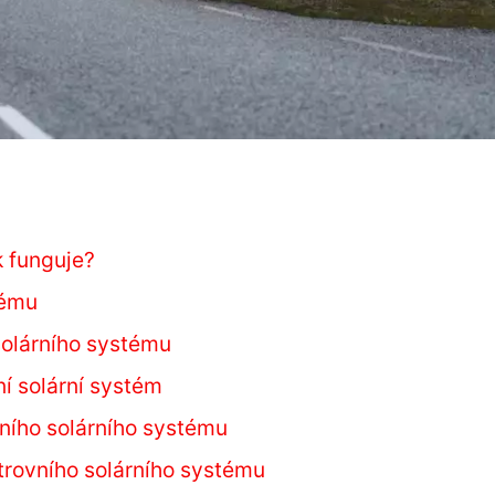
k funguje?
tému
olárního systému
ní solární systém
vního solárního systému
strovního solárního systému