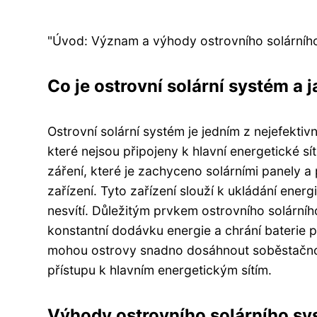
"Úvod: Význam a výhody ostrovního solárního 
Co je ostrovní solární systém a 
Ostrovní solární systém je jedním z nejefekti
které nejsou připojeny k hlavní energetické sí
záření, které je zachyceno solárními panely a
zařízení. Tyto zařízení slouží k ukládání energ
nesvítí. Důležitým prvkem ostrovního solárního
konstantní dodávku energie a chrání baterie 
mohou ostrovy snadno dosáhnout soběstačnos
přístupu k hlavním energetickým sítím.
Výhody ostrovního solárního s