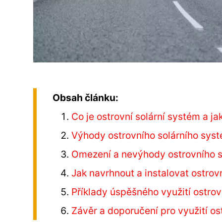
Obsah článku:
Co je ostrovní solární systém a ja
Výhody ostrovního solárního sys
Omezení a nevýhody ostrovního s
Jak navrhnout a instalovat ostrov
Příklady úspěšného využití ostro
Závěr a doporučení pro využití o