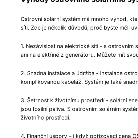
Ostrovní solární systém má mnoho výhod, které
síti. Zde je několik důvodů, proč byste měli 
1. Nezávislost na elektrické síti - s ostrovní
ani na elektřině z generátoru. Můžete mít svou
2. Snadná instalace a údržba - instalace ostr
komplikovanou kabeláž. Systém je také snadno
3. Šetrnost k životnímu prostředí - solární ene
jsou fosilní paliva. S ostrovním solárním sys
životního prostředí.
4. Finanční úspory – i když pořizovací ce