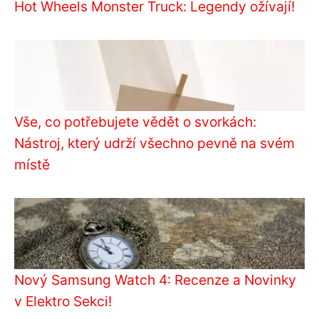
Hot Wheels Monster Truck: Legendy ožívají!
Vše, co potřebujete vědět o svorkách:
Nástroj, který udrží všechno pevně na svém
místě
Nový Samsung Watch 4: Recenze a Novinky
v Elektro Sekci!