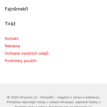
Fajnšmekři
Tiráž
Kontakt
Reklama
Ochrana osobních údajů
Podmínky použití
© 2026 infrazaric.cz - Infrazáříč - magazín o zdraví a wellnessu.
Přinášíme nejnovější trendy v oblasti infrasaun, zajímavé články o
životním stylu a zdraví. Navštivte nás na infrazaric.cz.