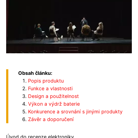
Obsah článku:
Popis produktu
Funkce a vlastnosti
Design a použitelnost
Výkon a výdrž baterie
Konkurence a srovnání s jinými produkty
Závěr a doporučení
Úvod do recenze elektroniky