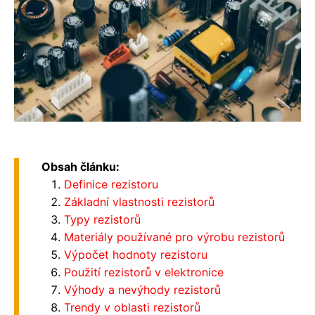
Obsah článku:
Definice rezistoru
Základní vlastnosti rezistorů
Typy rezistorů
Materiály používané pro výrobu rezistorů
Výpočet hodnoty rezistoru
Použití rezistorů v elektronice
Výhody a nevýhody rezistorů
Trendy v oblasti rezistorů